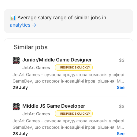
📊
Average salary range of similar jobs in
analytics →
Similar jobs
Junior/Middle Game Designer
$$
JetArt Games
RESPONDS QUICKLY
JetArt Games – сучасна продуктова компанія у сфері
GameDev, що створює інноваційні ігрові рішення. Ми
розробляємо високопродуктивні ігрові системи з...
29 July
See
Middle JS Game Developer
$$
JetArt Games
RESPONDS QUICKLY
JetArt Games – сучасна продуктова компанія у сфері
GameDev, що створює інноваційні ігрові рішення. Ми
розробляємо високопродуктивні ігрові системи з...
28 July
See