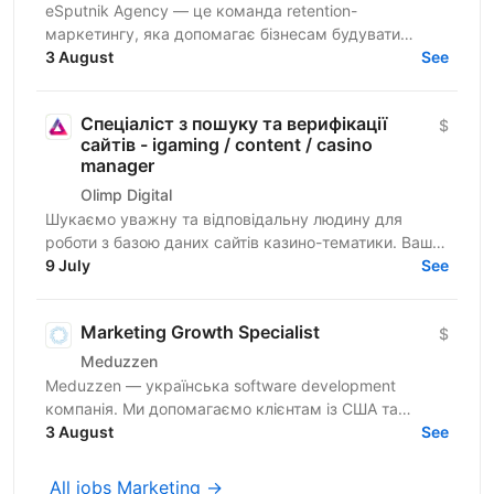
eSputnik Agency — це команда retention-
маркетингу, яка допомагає бізнесам будувати
ефективні комунікації з клієнтами за допомогою
3 August
See
омніканальної Customer...
Спеціаліст з пошуку та верифікації
$
сайтів - igaming / content / casino
manager
Olimp Digital
Шукаємо уважну та відповідальну людину для
роботи з базою даних сайтів казино-тематики. Ваше
завдання — знаходити сайти, перевіряти їхню
9 July
See
актуальність і...
Marketing Growth Specialist
$
Meduzzen
Meduzzen — українська software development
компанія. Ми допомагаємо клієнтам із США та
Європи створювати веб- і мобільні продукти, AI-
3 August
See
рішення,...
All jobs Marketing →