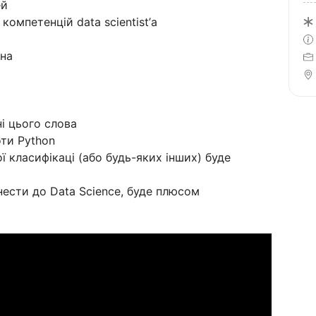
ей
 компетенцій data scientist’а
ена
і цього слова
оти Python
ї класифікаці (або будь-яких інших) буде
нести до Data Science, буде плюсом