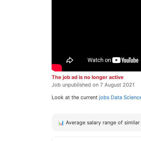
The job ad is no longer active
Job unpublished on 7 August 2021
Look at the current
jobs Data Scienc
📊
Average salary range of similar 