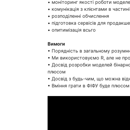
• моніторинг якості роботи модел
• комунікація з клієнтами в частині
• розподіленні обчислення
• підготовка сервісів для продакш
• опитимізація всьго
Вимоги
• Порядність в загальному розумнн
• Ми використовуємо R, але не пр
• Досвід розробки моделей бінарно
плюсом
• Досвід з будь-чим, що можна від
• Вміння грати в ФІФУ буде плюсом