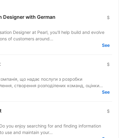
n Designer with German
$
ions of customers around...
See
t
$
а компанія, що надає послуги з розробки
ення, створення розподілених команд, оцінки...
See
t
$
? Do you enjoy searching for and finding information
to use and maintain your...