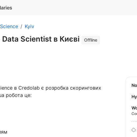
laries
 Science
Kyiv
e Data Scientist в Києві
Offline
N
ience в Credolab є розробка скорингових
а робота це:
Hy
Wo
Co
лям