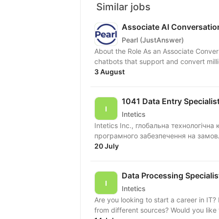
Similar jobs
Associate AI Conversatio
Pearl (JustAnswer)
About the Role As an Associate Conversation Designer at Pearl, you'll help build and evolve
chatbots that support and convert mill
3 August
1041 Data Entry Specialis
Intetics
Intetics Inc., глобальна технологічн
програмного забезпечення на замовл
20 July
Data Processing Specialis
Intetics
Are you looking to start a career in IT
from different sources? Would you like 