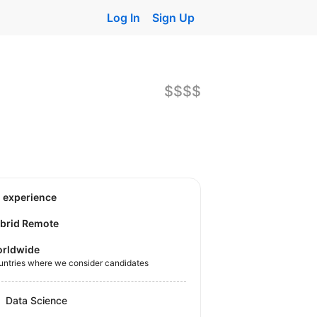
Log In
Sign Up
$$$$
o experience
brid Remote
rldwide
untries where we consider candidates
Data Science