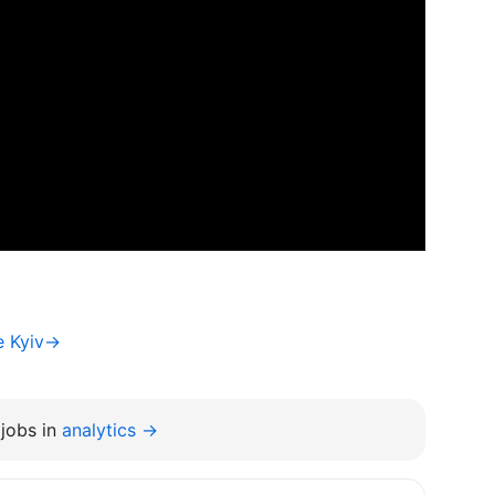
e Kyiv→
jobs in
analytics →