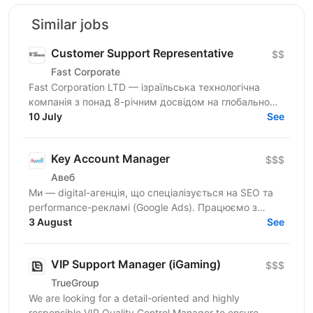
Similar jobs
Customer Support Representative
$$
Fast Corporate
Fast Corporation LTD — ізраїльська технологічна
компанія з понад 8-річним досвідом на глобальному
ринку. Ми створюємо цифрові продукти для клієнтів
10 July
See
у США,...
Key Account Manager
$$$
Авеб
Ми — digital-агенція, що спеціалізується на SEO та
performance-рекламі (Google Ads). Працюємо з
середнім бізнесом в Україні, США, Канаді,
3 August
See
Великобританії та...
VIP Support Manager (iGaming)
$$$
TrueGroup
We are looking for a detail-oriented and highly
responsible VIP Quality Control Manager to ensure