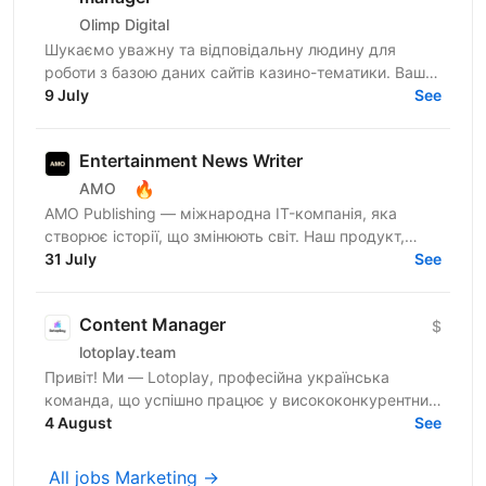
Olimp Digital
Шукаємо уважну та відповідальну людину для
роботи з базою даних сайтів казино-тематики. Ваше
завдання — знаходити сайти, перевіряти їхню
9 July
See
актуальність і...
Entertainment News Writer
🔥
AMO
AMO Publishing — міжнародна IT-компанія, яка
створює історії, що змінюють світ. Наш продукт,
AmoMama, є одним із найбільших онлайн-таблоїдів в
31 July
See
Україні,...
Content Manager
$
lotoplay.team
Привіт! Ми — Lotoplay, професійна українська
команда, що успішно працює у висококонкурентних
нішах. Ми нерозривно пов’язані з affiliate
4 August
See
маркетингом з 2018...
All jobs Marketing →