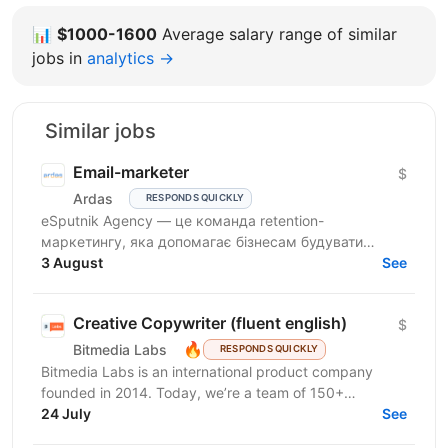
📊
$1000-1600
Average salary range of similar
jobs in
analytics →
Similar jobs
Email-marketer
$
Ardas
RESPONDS QUICKLY
eSputnik Agency — це команда retention-
маркетингу, яка допомагає бізнесам будувати
ефективні комунікації з клієнтами за допомогою
3 August
See
омніканальної Customer...
Creative Copywriter (fluent english)
$
🔥
Bitmedia Labs
RESPONDS QUICKLY
Bitmedia Labs is an international product company
founded in 2014. Today, we’re a team of 150+
specialists working globally, building products used
24 July
See
by...