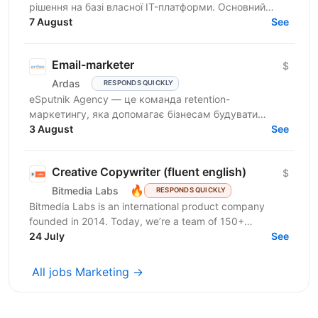
рішення на базі власної IT-платформи. Основний
принцип компанії — поєднання бачення клієнта з
7 August
See
технічною...
Email-marketer
$
Ardas
RESPONDS QUICKLY
eSputnik Agency — це команда retention-
маркетингу, яка допомагає бізнесам будувати
ефективні комунікації з клієнтами за допомогою
3 August
See
омніканальної Customer...
Creative Copywriter (fluent english)
$
🔥
Bitmedia Labs
RESPONDS QUICKLY
Bitmedia Labs is an international product company
founded in 2014. Today, we’re a team of 150+
specialists working globally, building products used
24 July
See
by...
All jobs Marketing →