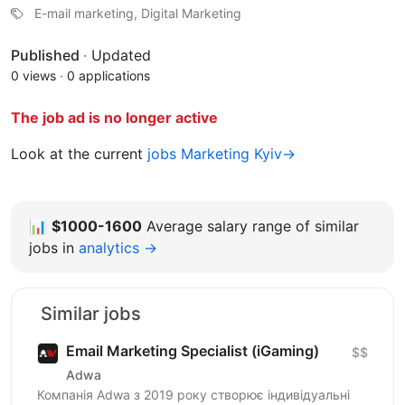
E-mail marketing, Digital Marketing
Published
·
Updated
0 views
·
0 applications
The job ad is no longer active
Look at the current
jobs Marketing Kyiv→
📊
$1000-1600
Average salary range of similar
jobs in
analytics →
Similar jobs
Email Marketing Specialist (iGaming)
$$
Adwa
Компанія Adwa з 2019 року створює індивідуальні