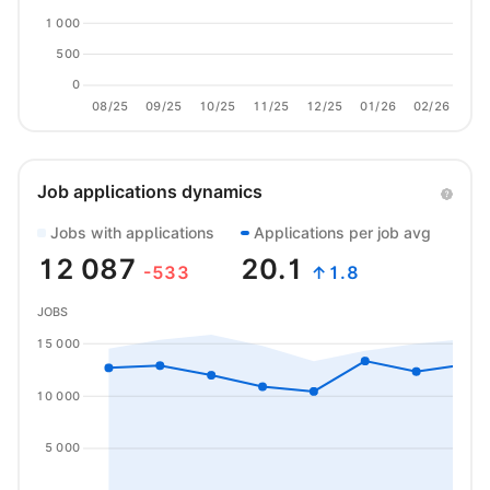
1 000
500
0
08/25
09/25
10/25
11/25
12/25
01/26
02/26
03/
Job applications dynamics
Jobs with applications
Applications per job avg
12 087
20.1
-533
↑1.8
JOBS
15 000
10 000
5 000