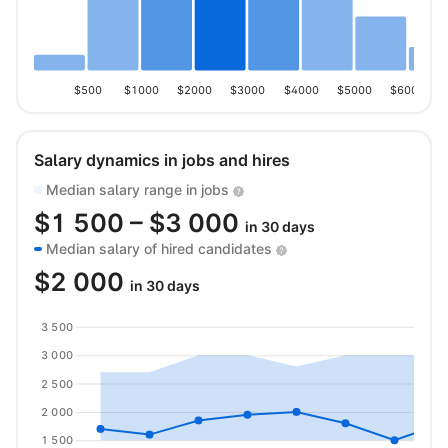
$500
$1000
$2000
$3000
$4000
$5000
$6000
Salary dynamics in jobs and hires
Median salary range in jobs
$
1 500
– $
3 000
in 30 days
Median salary of hired candidates
$
2 000
in 30 days
3 500
3 000
2 500
2 000
1 500