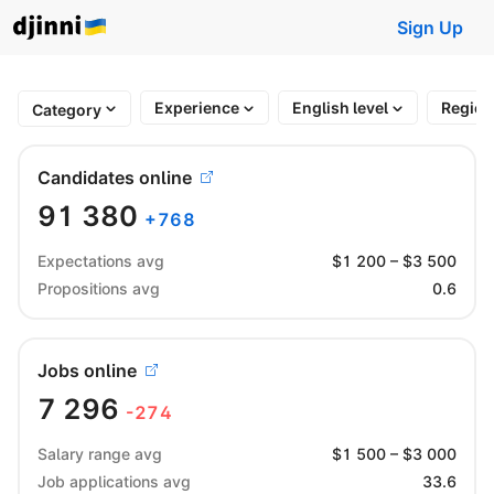
Sign Up
Experience
English level
Regio
Category
Candidates online
91 380
+
768
Expectations avg
$
1 200
– $
3 500
Propositions avg
0.6
Jobs online
7 296
-274
Salary range avg
$
1 500
– $
3 000
Job applications avg
33.6