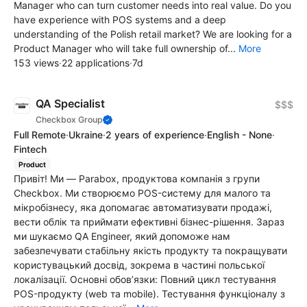
Manager who can turn customer needs into real value. Do you
have experience with POS systems and a deep
understanding of the Polish retail market? We are looking for a
Product Manager who will take full ownership of...
More
153 views
·
22 applications
·
7d
QA Specialist
$$$
Checkbox Group
Full Remote
·
Ukraine
·
2 years of experience
·
English - None
·
Fintech
Product
Привіт! Ми — Parabox, продуктова компанія з групи
Checkbox. Ми створюємо POS-систему для малого та
мікробізнесу, яка допомагає автоматизувати продажі,
вести облік та приймати ефективні бізнес-рішення. Зараз
ми шукаємо QA Engineer, який допоможе нам
забезпечувати стабільну якість продукту та покращувати
користувацький досвід, зокрема в частині польської
локалізації. Основні обов’язки: Повний цикл тестування
POS-продукту (web та mobile). Тестування функціоналу з