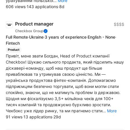
урахуванням польської...
More
606 views
·
143 applications
·
8d
Product manager
$$$$
Checkbox Group
Full Remote
·
Ukraine
·
3 years of experience
·
English - None
·
Fintech
Product
Привіт, мене звати Богдан, Head of Product компанії
Checkbox! Шукаю сильного продакта, який підсилить нашу
діскавері-команду, щоб наш продукт ще більше
приваблював та утримував своєю цінністю. Ми —
українська продуктова фінтех-компанія. Допомагаємо
підприємцям безпечно торгувати, щоб вони могли спати
спокійно, знаючи, що не матимуть проблем із державою.
Щодня ми фіскалізуємо 3,5+ мільйона чеків для 100+
тисяч компаній та продовжуємо бурхливо зростати.
Чекбокс уже лідер ринку, та ми прагнемо стати...
More
91 views
·
13 applications
·
29d