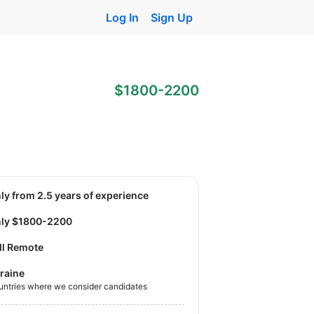
Log In
Sign Up
$1800-2200
nly from 2.5 years of experience
Only $1800-2200
ll Remote
raine
untries where we consider candidates