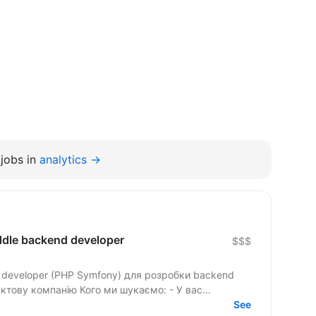
jobs in
analytics →
ddle backend developer
$$$
 developer (PHP Symfony) для розробки backend
сервісів електроної комерцїї в продуктову компанію Кого ми шукаємо: - У вас...
See