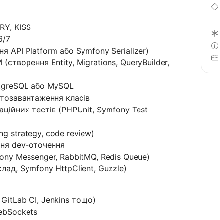
RY, KISS
6/7
я API Platform або Symfony Serializer)
(створення Entity, Migrations, QueryBuilder,
stgreSQL або MySQL
втозавантаження класів
аційних тестів (PHPUnit, Symfony Test
ing strategy, code review)
ння dev-оточення
ony Messenger, RabbitMQ, Redis Queue)
лад, Symfony HttpClient, Guzzle)
 GitLab CI, Jenkins тощо)
WebSockets