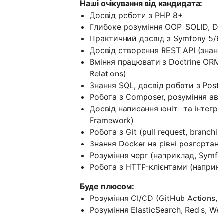
Наші очікування від кандидата:
Досвід роботи з PHP 8+
Глибоке розуміння OOP, SOLID, D
Практичний досвід з Symfony 5/
Досвід створення REST API (знанн
Вміння працювати з Doctrine ORM 
Relations)
Знання SQL, досвід роботи з Po
Робота з Composer, розуміння а
Досвід написання юніт- та інтегр
Framework)
Робота з Git (pull request, branch
Знання Docker на рівні розгорта
Розуміння черг (наприклад, Symf
Робота з HTTP-клієнтами (наприк
Буде плюсом:
Розуміння CI/CD (GitHub Actions,
Розуміння ElasticSearch, Redis, 