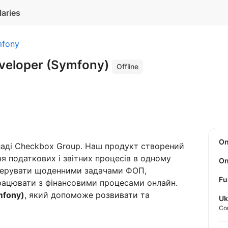
laries
fony
veloper (Symfony)
Offline
O
кладі Checkbox Group. Наш продукт створений
я податкових і звітних процесів в одному
 керувати щоденними задачами ФОП,
Fu
працювати з фінансовими процесами онлайн.
mfony)
, який допоможе розвивати та
Uk
Co