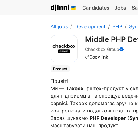
Candidates
Jobs
Sa
All jobs
Development
PHP
Sym
Middle PHP De
Checkbox Group
Copy link
Product
Привіт!
Ми —
Taxbox
, фінтех-продукт у с
для підприємців та спрощує веденн
сервісі. Taxbox допомагає зручно
контролювати податкові події та 
Зараз шукаємо
PHP
Developer (Sy
масштабувати наш продукт.