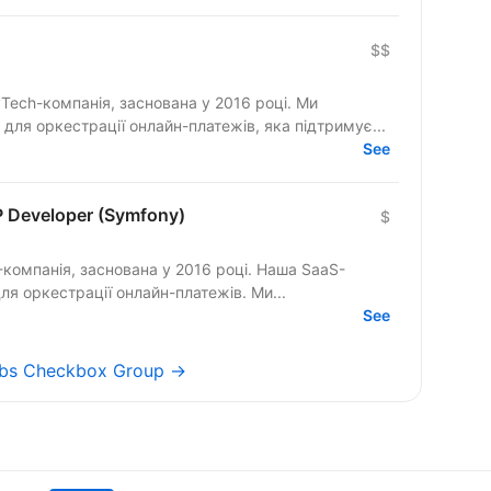
$$
Tech-компанія, заснована у 2016 році. Ми
ля оркестрації онлайн-платежів, яка підтримує...
See
P Developer (Symfony)
$
-компанія, заснована у 2016 році. Наша SaaS-
платформа — це технологічний хаб для оркестрації онлайн-платежів. Ми...
See
jobs Checkbox Group →