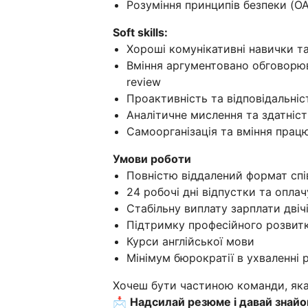
Розуміння принципів безпеки (OA
Soft skills:
Хороші комунікативні навички т
Вміння аргументовано обговорюв
review
Проактивність та відповідальніс
Аналітичне мислення та здатніс
Самоорганізація та вміння прац
Умови роботи
Повністю віддалений формат спі
24 робочі дні відпустки та оплач
Стабільну виплату зарплати двічі
Підтримку професійного розвитку
Курси англійської мови
Мінімум бюрократії в ухваленні 
Хочеш бути частиною команди, яка
📩
Надсилай резюме і давай знайо