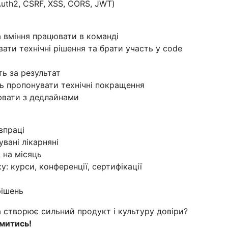
uth2, CSRF, XSS, CORS, JWT)
а вміння працювати в команді
ати технічні рішення та брати участь у code
ть за результат
ть пропонувати технічні покращення
ювати з дедлайнами
впраці
увані лікарняні
 на місяць
: курси, конференції, сертифікації
рішень
 створює сильний продукт і культуру довіри?
митись!