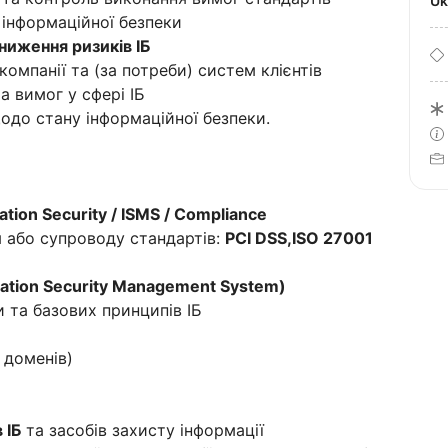
U
в інформаційної безпеки
зниження ризиків ІБ
омпанії та (за потреби) систем клієнтів
а вимог у сфері ІБ
щодо стану інформаційної безпеки.
ation Security / ISMS / Compliance
 або супроводу стандартів:
PCI DSS,ISO 27001
mation Security Management System)
 та базових принципів ІБ
я доменів)
 ІБ
та засобів захисту інформації