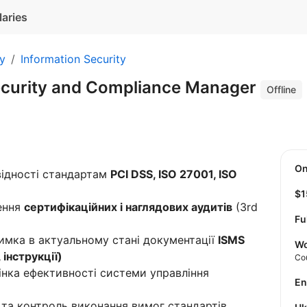
laries
ty
Information Security
ecurity and Compliance Manager
Offline
O
відності стандартам
PCI DSS, ISO 27001, ISO
$
ження
сертифікаційних і наглядових аудитів
(3rd
Fu
имка в актуальному стані документації
ISMS
Wo
інструкції)
Co
інка ефективності системи управління
E
та контроль виконання вимог стандартів