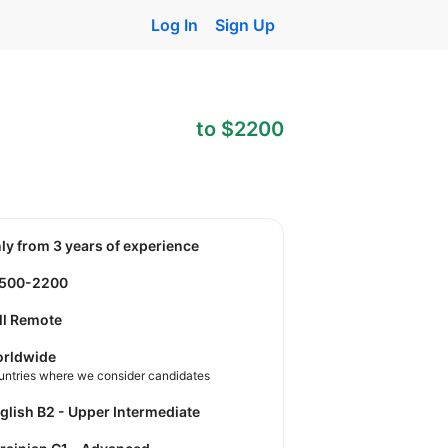
Log In
Sign Up
to $2200
nly from 3 years of experience
1500-2200
ll Remote
rldwide
untries where we consider candidates
nglish B2 - Upper Intermediate