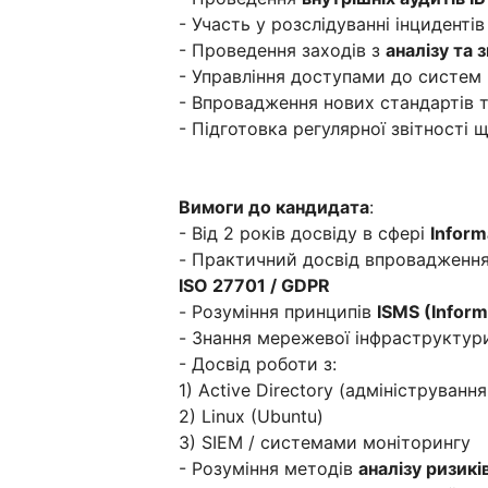
- Участь у розслідуванні інциденті
- Проведення заходів з
аналізу та 
- Управління доступами до систем к
- Впровадження нових стандартів т
- Підготовка регулярної звітності 
Вимоги до кандидата
:
- Від 2 років досвіду в сфері
Inform
- Практичний досвід впровадження
ISO 27701 / GDPR
- Розуміння принципів
ISMS (Infor
- Знання мережевої інфраструктури
- Досвід роботи з:
1) Active Directory (адмініструванн
2) Linux (Ubuntu)
3) SIEM / системами моніторингу
- Розуміння методів
аналізу ризиків