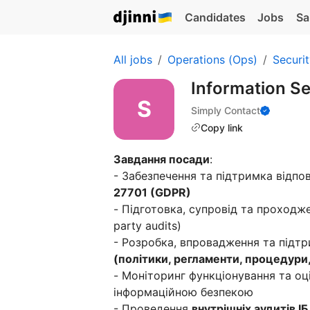
Candidates
Jobs
Sa
All jobs
Operations (Ops)
Securi
Information S
Simply Contact
Copy link
Завдання посади
:
- Забезпечення та підтримка відпо
27701 (GDPR)
- Підготовка, супровід та проход
party audits)
- Розробка, впровадження та підтр
(політики, регламенти, процедури, 
- Моніторинг функціонування та оц
інформаційною безпекою
- Проведення
внутрішніх аудитів ІБ