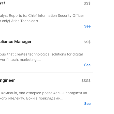
yst
$$$
lyst Reports to: Chief Information Security Officer
Location/Type: Remote (UA Candidates only) Atlas Technica's...
See
pliance Manager
$$$
up that creates technological solutions for digital
er fintech, marketing,...
See
Engineer
$$$$
компанія, яка створює розважальні продукти на
ного інтелекту. Вони є прикладами...
See