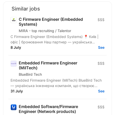
Similar jobs
C Firmware Engineer (Embedded
$$$
Systems)
MIRA - top recruiting / Talentor
C Firmware Engineer (Embedded Systems) 📍 Київ |
офіс | бронювання Наш партнер — українська
інженерна компанія, що створює високотехнологічні
8 July
See
embedded та...
Embedded Firmware Engineer
$$$
(MilTech)
BlueBird Tech
Embedded Firmware Engineer (MilTech) BlueBird Tech
— українська інженерна компанія, що створює
інноваційні військові рішення. Ми працюємо на
31 July
See
перетині...
Embedded Software/Firmware
$$$
Engineer (Network products)