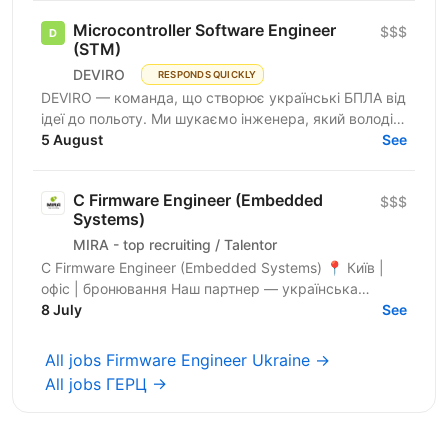
Microcontroller Software Engineer
$$$
(STM)
DEVIRO
RESPONDS QUICKLY
DEVIRO — команда, що створює українські БПЛА від
ідеї до польоту. Ми шукаємо інженера, який володіє
програмуванням STM32 і досвідом розробки
5 August
See
embedded-систем...
C Firmware Engineer (Embedded
$$$
Systems)
MIRA - top recruiting / Talentor
C Firmware Engineer (Embedded Systems) 📍 Київ |
офіс | бронювання Наш партнер — українська
інженерна компанія, що створює високотехнологічні
8 July
See
embedded та...
All jobs Firmware Engineer Ukraine →
All jobs ГЕРЦ →