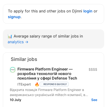
To apply for this and other jobs on Djinni
login
or
signup
.
📊
Average salary range of similar jobs in
analytics →
Similar jobs
Firmware Platform Engineer —
$$$$
розробка технологій нового
покоління у сфері Defense Tech
🔥
ITExpert
RESPONDS QUICKLY
Відкрита позиція Firmware Platform Engineer в
американсько-українській miltech-компанії, в
команду якої входять досвідчені лідери зі стартапів
10 July
See
Кремнієвої...