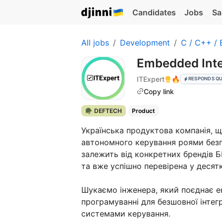
Candidates
Jobs
Sa
All jobs
Development
C / C++ /
Embedded Inte
ITExpert
🔥
RESPONDS QU
Copy link
🪖 DEFTECH
Product
Українська продуктова компанія, щ
автономного керування роями безпі
залежить від конкретних брендів Б
та вже успішно перевірена у десятк
Шукаємо інженера, який поєднає е
програмуванні для безшовної інтег
системами керування.