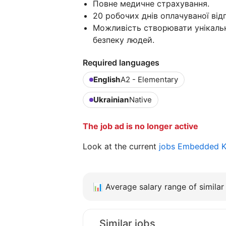
Повне медичне страхування.
20 робочих днів оплачуваної відп
Можливість створювати унікаль
безпеку людей.
Required languages
English
A2 - Elementary
Ukrainian
Native
The job ad is no longer active
Look at the current
jobs Embedded 
📊
Average salary range of similar 
Similar jobs