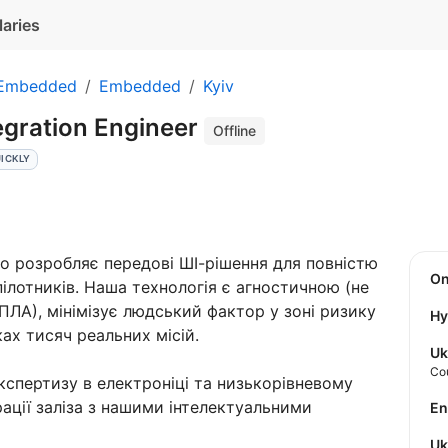
laries
 Embedded
Embedded
Kyiv
gration Engineer
Offline
ICKLY
о розробляє передові ШІ-рішення для повністю
O
лотників. Наша технологія є агностичною (не
ПЛА), мінімізує людський фактор у зоні ризику
Hy
ах тисяч реальних місій.
Uk
Co
кспертизу в електроніці та низькорівневому
рації заліза з нашими інтелектуальними
E
U