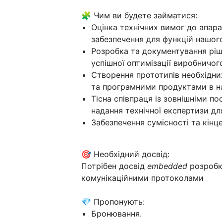
🧩 Чим ви будете займатися:
Оцінка технічних вимог до апар
забезпечення для функцій нашог
Розробка та документування ріше
успішної оптимізації виробничог
Створення прототипів необхідни
та програмними продуктами в на
Тісна співпраця із зовнішніми п
надання технічної експертизи для
Забезпечення сумісності та кінце
🎯 Необхідний досвід:
Потрібен досвід
embedded
розробки
комунікаційними протоколами
💎 Пропонують:
Бронювання.