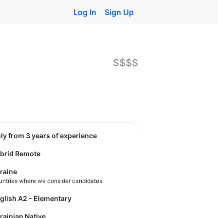
Log In
Sign Up
$$$$
nly from 3 years of experience
brid Remote
raine
untries where we consider candidates
nglish A2 - Elementary
krainian Native