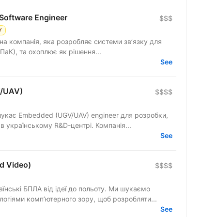
Software Engineer
$$$
Y
на компанія, яка розробляє системи зв’язку для
ПаК), та охоплює як рішення...
See
V/UAV)
$$$$
укає Embedded (UGV/UAV) engineer для розробки,
інтеграції та тестування систем UGV в українському R&D-центрі. Компанія...
See
d Video)
$$$$
нські БПЛА від ідеї до польоту. Ми шукаємо
логіями комп’ютерного зору, щоб розробляти...
See