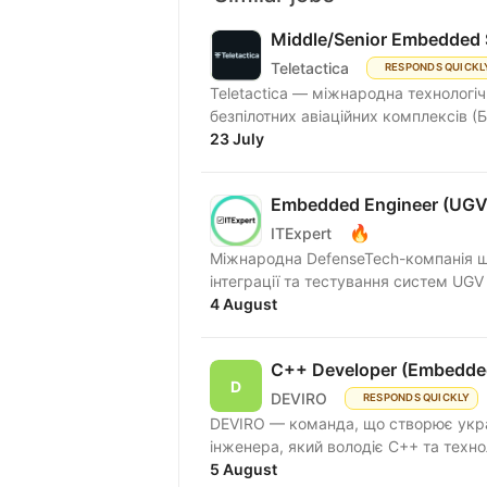
Middle/Senior Embedded 
Teletactica
RESPONDS QUICKL
Teletactica — міжнародна технологіч
безпілотних авіаційних комплексів (Б
23 July
Embedded Engineer (UG
🔥
ITExpert
Міжнародна DefenseTech-компанія ш
4 August
C++ Developer (Embedde
DEVIRO
RESPONDS QUICKLY
DEVIRO — команда, що створює украї
інженера, який володіє C++ та техно
5 August