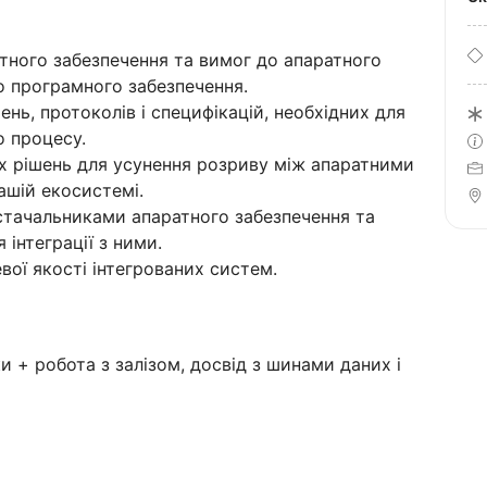
атного забезпечення та вимог до апаратного
о програмного забезпечення.
нь, протоколів і специфікацій, необхідних для
о процесу.
х рішень для усунення розриву між апаратними
шій екосистемі.
остачальниками апаратного забезпечення та
 інтеграції з ними.
вої якості інтегрованих систем.
 + робота з залізом, досвід з шинами даних і