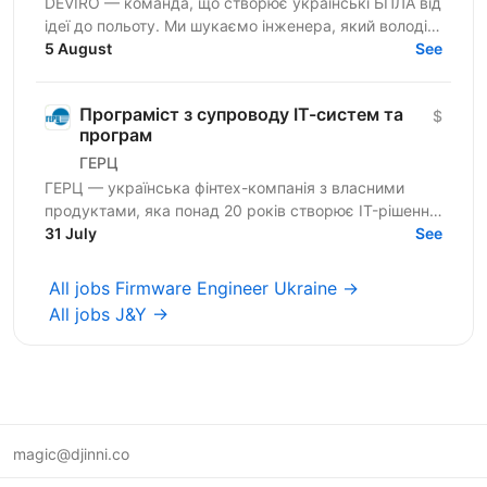
DEVIRO — команда, що створює українські БПЛА від
ідеї до польоту. Ми шукаємо інженера, який володіє
програмуванням STM32 і досвідом розробки
5 August
See
embedded-систем...
Програміст з супроводу ІТ-систем та
$
програм
ГЕРЦ
ГЕРЦ — українська фінтех-компанія з власними
продуктами, яка понад 20 років створює IT-рішення
для автоматизації платежів, нарахувань і цифрових
31 July
See
сервісів...
All jobs Firmware Engineer Ukraine →
All jobs J&Y →
magic@djinni.co
Terms of Use