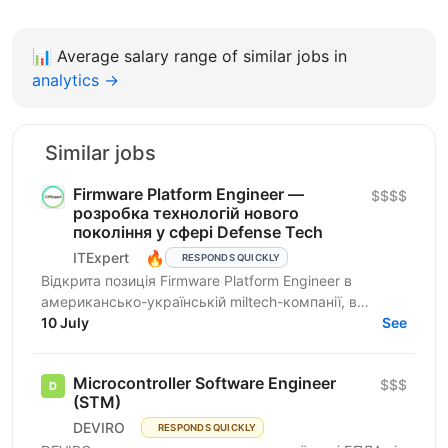
📊
Average salary range of similar jobs in
analytics →
Similar jobs
Firmware Platform Engineer —
$$$$
розробка технологій нового
покоління у сфері Defense Tech
🔥
ITExpert
RESPONDS QUICKLY
Відкрита позиція Firmware Platform Engineer в
американсько-українській miltech-компанії, в
команду якої входять досвідчені лідери зі стартапів
10 July
See
Кремнієвої...
Microcontroller Software Engineer
$$$
(STM)
DEVIRO
RESPONDS QUICKLY