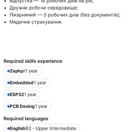
Відпустка — 18 робочих днів на рік;
Дружнє робоче середовище;
Лікарняний — 5 робочих днів (без документів);
Медичне страхування.
Required skills experience
Zephyr
1 year
Embedded
1 year
ESP32
1 year
PCB Desing
1 year
Required languages
English
B2 - Upper Intermediate