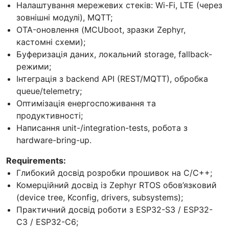
Налаштування мережевих стеків: Wi-Fi, LTE (через
зовнішні модулі), MQTT;
OTA-оновлення (MCUboot, зразки Zephyr,
кастомні схеми);
Буферизація даних, локальний storage, fallback-
режими;
Інтеграція з backend API (REST/MQTT), обробка
queue/telemetry;
Оптимізація енергоспоживання та
продуктивності;
Написання unit-/integration-tests, робота з
hardware-bring-up.
Requirements:
Глибокий досвід розробки прошивок на C/C++;
Комерційний досвід із Zephyr RTOS обов’язковий
(device tree, Kconfig, drivers, subsystems);
Практичний досвід роботи з ESP32-S3 / ESP32-
C3 / ESP32-C6;