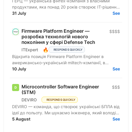
ГЕРЦ — українська фінтех-компанія з власними
продуктами, яка понад 20 років створює IT-рішення
для автоматизації платежів, нарахувань і цифрових
31 July
See
сервісів...
Firmware Platform Engineer —
$$$$
розробка технологій нового
покоління у сфері Defense Tech
🔥
ITExpert
RESPONDS QUICKLY
Відкрита позиція Firmware Platform Engineer в
американсько-українській miltech-компанії, в
команду якої входять досвідчені лідери зі стартапів
10 July
See
Кремнієвої...
Microcontroller Software Engineer
$$$
(STM)
DEVIRO
RESPONDS QUICKLY
DEVIRO — команда, що створює українські БПЛА від
ідеї до польоту. Ми шукаємо інженера, який володіє
програмуванням STM32 і досвідом розробки
5 August
See
embedded-систем...