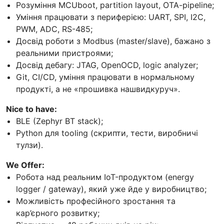
Розуміння MCUboot, partition layout, OTA-pipeline;
Уміння працювати з периферією: UART, SPI, I2C,
PWM, ADC, RS-485;
Досвід роботи з Modbus (master/slave), бажано з
реальними пристроями;
Досвід дебагу: JTAG, OpenOCD, logic analyzer;
Git, CI/CD, уміння працювати в нормальному
продукті, а не «прошивка нашвидкуруч».
Nice to have:
BLE (Zephyr BT stack);
Python для tooling (скрипти, тести, виробничі
тулзи).
We Offer:
Робота над реальним IoT-продуктом (energy
logger / gateway), який уже йде у виробництво;
Можливість професійного зростання та
кар’єрного розвитку;