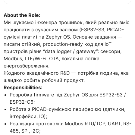
About the Role:
Ми шукаємо інженера прошивок, який реально вміє
працювати з сучасним залізом (ESP32-S3, PICAD-
сумісні плати) та Zephyr OS. Основне завдання —
писати стійкий, production-ready код для IoT-
пристроїв рівня “data logger / gateway”: сенсори,
Modbus, LTE/Wi-Fi, OTA, локальна логіка,
енергозбереження.
Жодного академічного R&D — потрібна людина, яка
швидко робить робочий продукт.
Responsibilities:
Розробка firmware під Zephyr OS для ESP32-S3 /
ESP32-C6;
Робота з PICAD-сумісною периферією (датчики,
інтерфейси, IO);
Реалізація протоколів: Modbus RTU/TCP, UART, RS-
485, SPI, I2C;