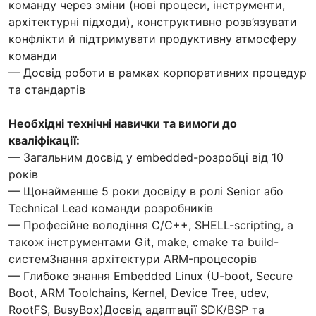
команду через зміни (нові процеси, інструменти,
архітектурні підходи), конструктивно розв’язувати
конфлікти й підтримувати продуктивну атмосферу
команди
— Досвід роботи в рамках корпоративних процедур
та стандартів
Необхідні технічні навички та вимоги до
кваліфікації:
— Загальним досвід у embedded-розробці від 10
років
— Щонайменше 5 роки досвіду в ролі Senior або
Technical Lead команди розробників
— Професійне володіння С/С++, SHELL-scripting, а
також інструментами Git, make, cmake та build-
системЗнання архітектури ARM-процесорів
— Глибоке знання Embedded Linux (U-boot, Secure
Boot, ARM Toolchains, Kernel, Device Tree, udev,
RootFS, BusyBox)Досвід адаптації SDK/BSP та