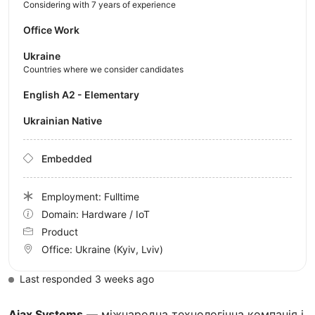
Considering with 7 years of experience
Office Work
Ukraine
Countries where we consider candidates
English A2 - Elementary
Ukrainian Native
Embedded
Employment: Fulltime
Domain: Hardware / IoT
Product
Office:
Ukraine
(Kyiv, Lviv)
Last responded 3 weeks ago
Ajax Systems
— міжнародна технологічна компанія і