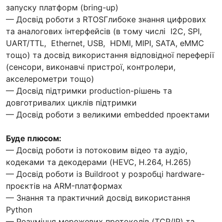
запуску платформ (bring-up)
— Досвід роботи з RTOSГлибоке знання цифрових
та аналогових інтерфейсів (в тому числі I2C, SPI,
UART/TTL, Ethernet, USB, HDMI, MIPI, SATA, eMMC
тощо) та досвід використання відповідної переферії
(сенсори, виконавчі пристрої, контролери,
акселерометри тощо)
— Досвід підтримки production-рішень та
довготривалих циклів підтримки
— Досвід роботи з великими embedded проектами
Буде плюсом:
— Досвід роботи із потоковим відео та аудіо,
кодеками та декодерами (HEVC, H.264, H.265)
— Досвід роботи із Buildroot у розробці hardware-
проєктів на ARM-платформах
— Знання та практичний досвід використання
Python
— Розуміння мережевих протоколів (TCP/IP) та