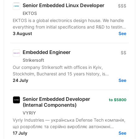
Senior Embedded Linux Developer
$$$
EKTOS
EKTOS is a global electronics design house. We handle
everything from initial specifications and R&D to testing
for industries like Healthcare, Transport,...
3 August
See
Embedded Engineer
$$
Strikersoft
Our company Strikersoft with offices in Kyiv,
Stockholm, Bucharest and 15 years history, is
expanding the team and looking for Embedded
24 July
See
Engineer. About...
Senior Embedded Developer
to $5800
(Internal Components)
VYRIY
Vyriy Industries — українська Defense Tech компанія,
що розробляє та серійно виробляє автономні
системи для роботи в реальних бойових умовах для
17 July
See