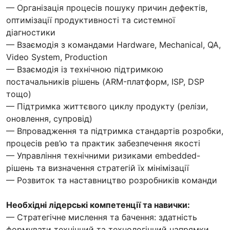
— Організація процесів пошуку причин дефектів,
оптимізації продуктивності та системної
діагностики
— Взаємодія з командами Hardware, Mechanical, QA,
Video System, Production
— Взаємодія із технічною підтримкою
постачальників рішень (ARM-платформ, ISP, DSP
тощо)
— Підтримка життєвого циклу продукту (релізи,
оновлення, супровід)
— Впровадження та підтримка стандартів розробки,
процесів рев’ю та практик забезпечення якості
— Управління технічними ризиками embedded-
рішень та визначення стратегій їх мінімізації
— Розвиток та наставництво розробників команди
Необхідні лідерські компетенції та навички:
— Стратегічне мислення та бачення: здатність
формувати технічний та технологічний напрямки