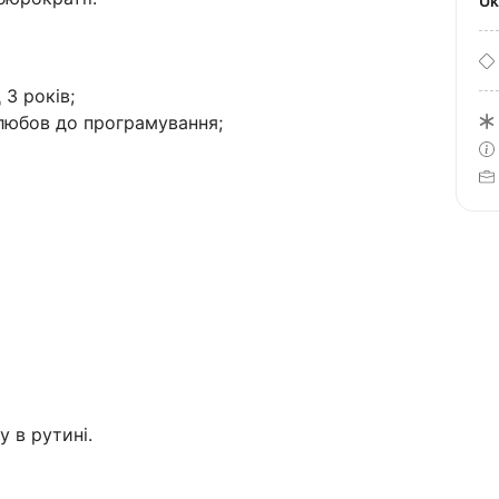
U
 3 років;
любов до програмування;
 в рутині.