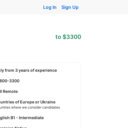
Log In
Sign Up
to $3300
nly from 3 years of experience
1800-3300
ll Remote
untries of Europe or Ukraine
untries where we consider candidates
nglish B1 - Intermediate