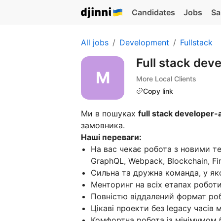
Candidates
Jobs
Sa
All jobs
Development
Fullstack
Full stack dev
More Local Clients
Copy link
Ми в пошуках
full stack developer-
замовника.
Наші переваги:
На вас чекає робота з новими тех
GraphQL, Webpack, Blockchain, Fi
Сильна та дружна команда, у яко
Менторинг на всіх етапах роботи
Повністю віддалений формат ро
Цікаві проекти без legacy часів 
Комфортна робота із мінімумом 