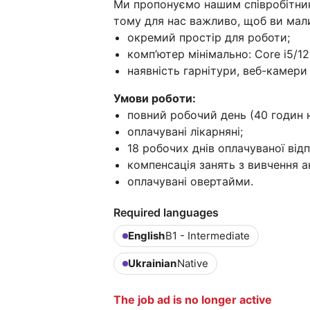
Ми пропонуємо нашим співробітни
тому для нас важливо, щоб ви мал
окремий простір для роботи;
комп’ютер мінімально: Core i5/1
наявність гарнітури, веб-камери 
Умови роботи:
повний робочий день (40 годин 
оплачувані лікарняні;
18 робочих днів оплачуваної від
компенсація занять з вивчення а
оплачувані овертайми.
Required languages
English
B1 - Intermediate
Ukrainian
Native
The job ad is no longer active