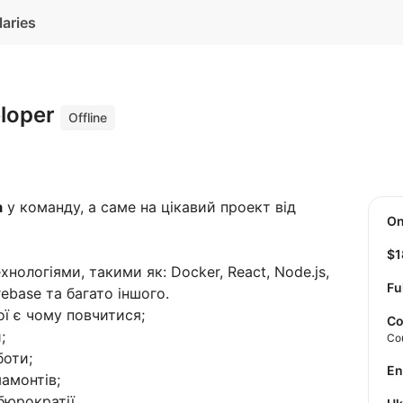
laries
eloper
Offline
а
у команду, а саме на цікавий проект від
O
$
нологіями, такими як: Docker, React, Node.js,
Fu
rebase та багато іншого.
ї є чому повчитися;
Co
;
Co
боти;
E
мамонтів;
бюрократії.