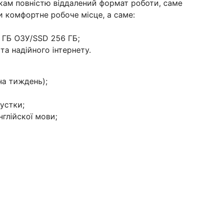
кам повністю віддалений формат роботи, саме
и комфортне робоче місце, а саме:
2 ГБ ОЗУ/SSD 256 ГБ;
та надійного інтернету.
на тиждень);
пустки;
нглійскої мови;