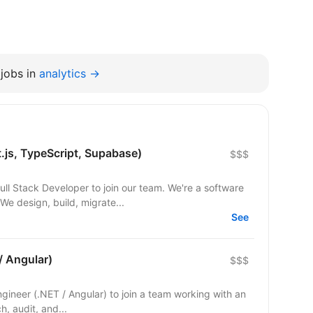
jobs in
analytics →
t.js, TypeScript, Supabase)
$$$
 Developer to join our team. We're a software
e design, build, migrate...
See
/ Angular)
$$$
Engineer (.NET / Angular) to join a team working with an
ch, audit, and...