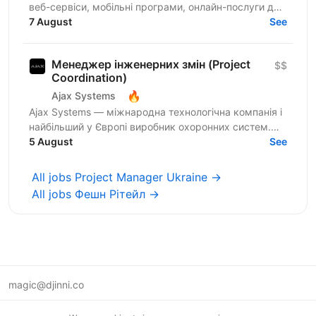
веб-сервіси, мобільні програми, онлайн-послуги для
бізнесу та держсектору. Наша головна мета -
7 August
See
активна...
Менеджер інженерних змін (Project
$$
Coordination)
🔥
Ajax Systems
Ajax Systems — міжнародна технологічна компанія і
найбільший у Європі виробник охоронних систем.
Ми шукаємо спеціаліста до Video підрозділу на
5 August
See
позицію...
All jobs Project Manager Ukraine →
All jobs Фешн Рітейл →
magic@djinni.co
Terms of Use