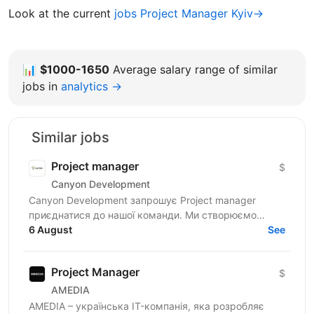
Look at the current
jobs Project Manager Kyiv→
📊
$1000-1650
Average salary range of similar
jobs in
analytics →
Similar jobs
Project manager
$
Canyon Development
Canyon Development запрошує Project manager
приєднатися до нашої команди. Ми створюємо
інноваційні пристрої для замовників у Канаді, США,
6 August
See
Ізраїлі та...
Project Manager
$
AMEDIA
AMEDIA – українська IT-компанія, яка розробляє