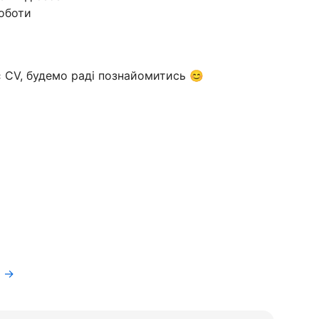
оботи
є CV, будемо раді познайомитись 😊
f →