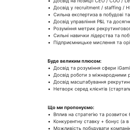
Досвід на позиції CEO / COO / L
Досвід у recruitment / staffing /
Сильна експертиза в побудові та
Досвід управління P&L та досягн
Розуміння метрик рекрутингово
Сильні навички лідерства та по
Підприємницьке мислення та орі
Буде великим плюсом:
Досвід та розуміння сфери iGam
Досвід роботи з міжнародними 
Досвід масштабування рекрутин
Нетворк серед клієнтів (стартапи
Що ми пропонуємо:
Вплив на стратегію та розвиток 
Конкурентну ставку + бонус (а в
Можливість побудувати компанію