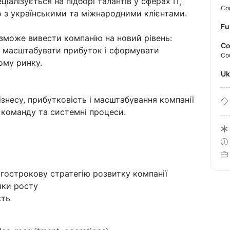
іалізується на підборі талантів у сферах IT,
Con
мо з українськими та міжнародними клієнтами.
Fu
зможе вивести компанію на новий рівень:
Co
, масштабувати прибуток і сформувати
Co
ому ринку.
U
ізнесу, прибутковість і масштабування компанії
 команду та системні процеси.
гострокову стратегію розвитку компанії
чки росту
сть