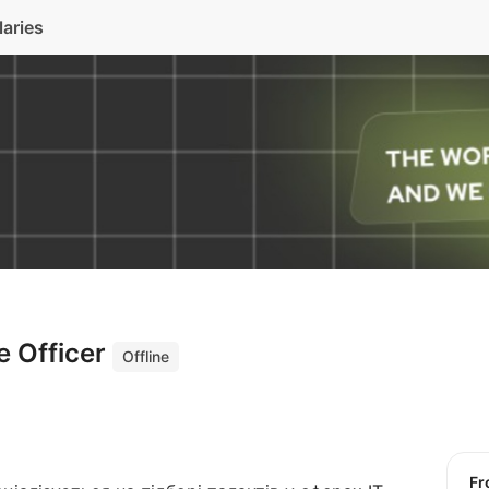
laries
e Officer
Offline
f