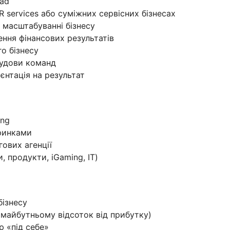
ead
 HR services або суміжних сервісних бізнесах
 масштабуванні бізнесу
ення фінансових результатів
го бізнесу
будови команд
єнтація на результат
ing
ринками
гових агенції
, продукти, iGaming, IT)
бізнесу
 майбутньому відсоток від прибутку)
 «під себе»