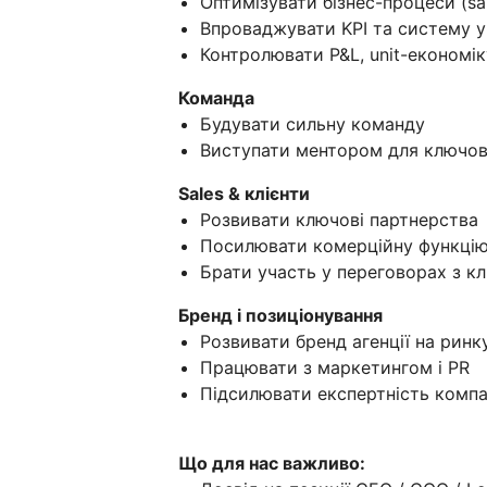
Оптимізувати бізнес-процеси (sale
Впроваджувати KPI та систему у
Контролювати P&L, unit-економі
Команда
Будувати сильну команду
Виступати ментором для ключо
Sales & клієнти
Розвивати ключові партнерства
Посилювати комерційну функцію (p
Брати участь у переговорах з к
Бренд і позиціонування
Розвивати бренд агенції на ринк
Працювати з маркетингом і PR
Підсилювати експертність компа
Що для нас важливо: