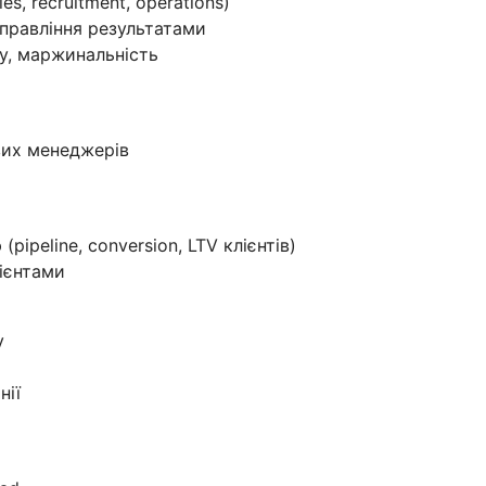
s, recruitment, operations)
правління результатами
ку, маржинальність
вих менеджерів
ipeline, conversion, LTV клієнтів)
лієнтами
у
нії