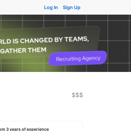
Log In
Sign Up
$$$
rom 3 years of experience