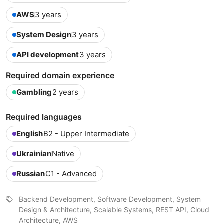
AWS
3 years
System Design
3 years
API development
3 years
Required domain experience
Gambling
2 years
Required languages
English
B2 - Upper Intermediate
Ukrainian
Native
Russian
C1 - Advanced
Backend Development, Software Development, System
Design & Architecture, Scalable Systems, REST API, Cloud
Architecture, AWS