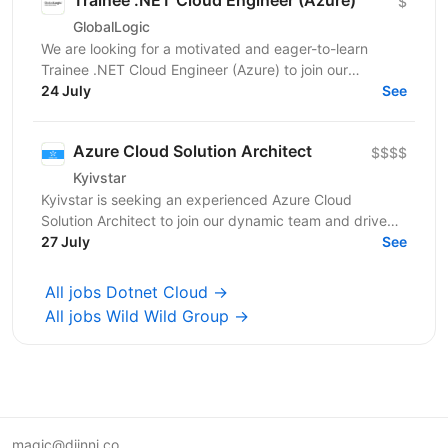
Trainee .NET Cloud Engineer (Azure)
$
GlobalLogic
We are looking for a motivated and eager-to-learn
Trainee .NET Cloud Engineer (Azure) to join our
engineering team in Lviv. This is an excellent
24 July
See
opportunity...
Azure Cloud Solution Architect
$$$$
Kyivstar
Kyivstar is seeking an experienced Azure Cloud
Solution Architect to join our dynamic team and drive
the establishment of an innovative Cloud Technology...
27 July
See
All jobs Dotnet Cloud →
All jobs Wild Wild Group →
magic@djinni.co