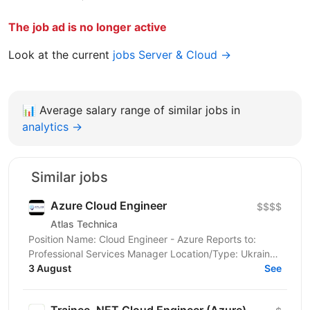
The job ad is no longer active
Look at the current
jobs Server & Cloud →
📊
Average salary range of similar jobs in
analytics →
Similar jobs
Azure Cloud Engineer
$$$$
Atlas Technica
Position Name: Cloud Engineer - Azure Reports to:
Professional Services Manager Location/Type: Ukraine
About Us: Atlas Technica's mission is to shoulder...
3 August
See