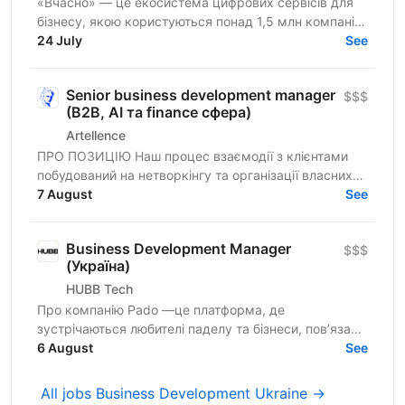
«Вчасно» — це екосистема цифрових сервісів для
бізнесу, якою користуються понад 1,5 млн компаній:
ЕДО, КЕП, Кадри, EDI, AI-розпізнавання документів.
24 July
See
Ми —...
Senior business development manager
$$$
(B2B, AI та finance сфера)
Artellence
ПРО ПОЗИЦІЮ Наш процес взаємодії з клієнтами
побудований на нетворкінгу та організації власних
заходів. Шукаємо в команду людину, яка
7 August
See
структурує пов’язані...
Business Development Manager
$$$
(Україна)
HUBB Tech
Про компанію Pado —це платформа, де
зустрічаються любителі паделу та бізнеси, пов’язані
з цією грою. Ми створюємо простір для розвитку
6 August
See
спільноти, партнерств...
All jobs Business Development Ukraine →