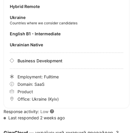
Hybrid Remote
Ukraine
Countries where we consider candidates
English B1 - Intermediate
Ukrainian Native
Business Development
Employment: Fulltime
Domain: SaaS
Product
Office:
Ukraine
(Kyiv)
Response activity:
Low
Last responded 2 weeks ago
GigaCloud
— український хмарний провайдер. З