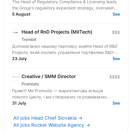
The Head of Regulatory Compliance & Licensing leads
the Group's regulatory expansion strategy, overseeing
the establishment, licensing, and ongoing...
5 August
See
Head of RnD Projects (MilTech)
$$$
Trembit
Допомагаємо нашому партнеру знайти Head of R&D
Projects, який очолить управління портфелем R&D-
проєктів у сфері безпілотних авіаційних систем. Ми
23 July
See
шукаємо не...
Creative / SMM Director
$$$$
Promodo
Привіт! Ми Promodo — маркетингова агенція
повного циклу, і ми створюємо та розвиваємо
лідерів ринку. Працюємо з великими клієнтами,
31 July
See
будуємо довгострокові...
All jobs Head Chief Slovakia →
All jobs Rocket Website Agency →