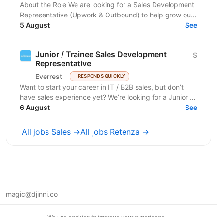
About the Role We are looking for a Sales Development
Representative (Upwork & Outbound) to help grow our
client acquisition channels through Upwork,...
5 August
See
Junior / Trainee Sales Development
$
Representative
Everrest
RESPONDS QUICKLY
Want to start your career in IT / B2B sales, but don’t
have sales experience yet? We’re looking for a Junior /
Trainee SDR with strong English, good...
6 August
See
All jobs Sales →
All jobs Retenza →
magic@djinni.co
Terms of Use
We use cookies to improve your experience.