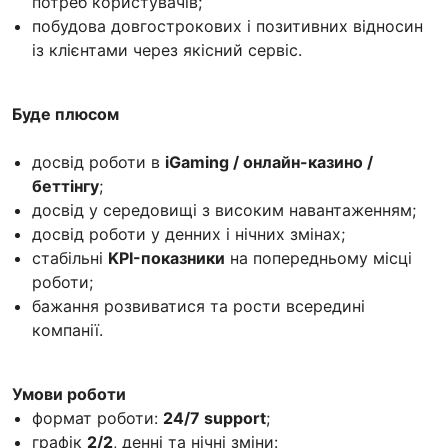
потреб користувачів;
побудова довгострокових і позитивних відносин
із клієнтами через якісний сервіс.
Буде плюсом
досвід роботи в
iGaming / онлайн-казино /
беттінгу
;
досвід у середовищі з високим навантаженням;
досвід роботи у денних і нічних змінах;
стабільні
KPI-показники
на попередньому місці
роботи;
бажання розвиватися та рости всередині
компанії.
Умови роботи
формат роботи:
24/7 support
;
графік
2/2
, денні та нічні зміни: