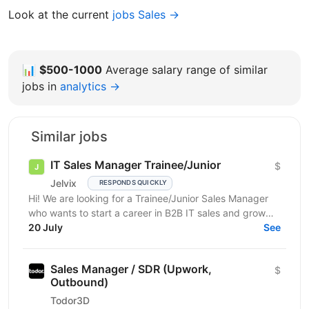
Look at the current
jobs Sales →
📊
$500-1000
Average salary range of similar
jobs in
analytics →
Similar jobs
IT Sales Manager Trainee/Junior
$
Jelvix
RESPONDS QUICKLY
Hi! We are looking for a Trainee/Junior Sales Manager
who wants to start a career in B2B IT sales and grow
professionally in this field. This role is a...
20 July
See
Sales Manager / SDR (Upwork,
$
Outbound)
Todor3D