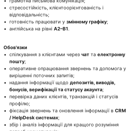
грамотна письмова комунікація;
стресостійкість, клієнтоорієнтованість і
відповідальність;
готовність працювати у
змінному графіку
;
англійська на рівні
A2–B1
.
Обов'язки
спілкування з клієнтами через
чат
та
електронну
пошту
;
оперативне опрацювання звернень та допомога у
вирішенні поточних запитів;
надання інформації щодо
депозитів, виводів,
бонусів, верифікації та статусу акаунта
;
перевірка даних клієнтів, транзакцій і статусів
профілю;
фіксація звернень та оновлення інформації в
CRM
/ HelpDesk системах
;
збір і аналіз інформації для кращого розуміння