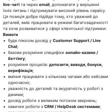
live-чаті
та через
email
, допомагати у вирішенні
їхніх питань і підтримувати високий рівень сервісу.
Ця позиція добре підійде тому, хто уважний до
деталей, вміє працювати в режимі багатозадачності
та хоче розвиватися у сфері клієнтської підтримки:
Вимоги
буде плюсом досвід у
Customer Support / Live
Chat
;
базове розуміння специфіки
онлайн-казино /
беттінгу
;
розуміння процесів:
депозити, виводи, бонуси,
верифікація
;
вміння працювати з кількома чатами або кейсами
одночасно;
уважність до деталей та акуратність у роботі з
даними;
досвід роботи з великим потоком звернень;
навички роботи з
CRM / HelpDesk системами
;