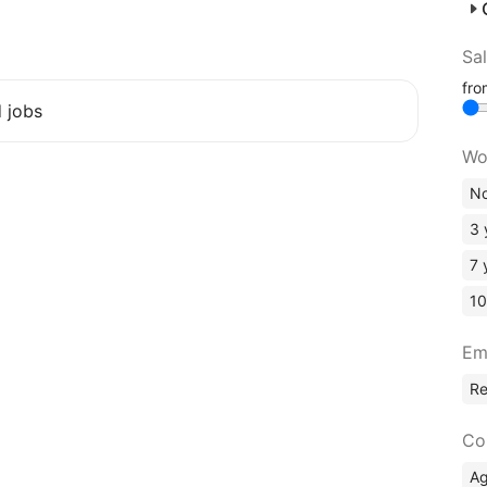
Sa
fr
d jobs
Wo
No
3 
7 
10
Em
R
Co
A