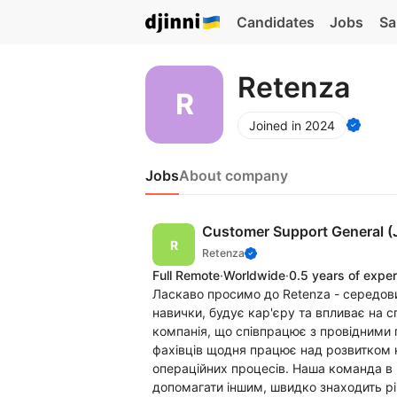
Candidates
Jobs
Sa
Retenza
Joined in 2024
Jobs
About company
Customer Support General (
Retenza
Full Remote
·
Worldwide
·
0.5 years of expe
Ласкаво просимо до Retenza - середов
навички, будує кар'єру та впливає на 
компанія, що співпрацює з провідними 
фахівців щодня працює над розвитком к
операційних процесів. Наша команда в 
допомагати іншим, швидко знаходить ріш