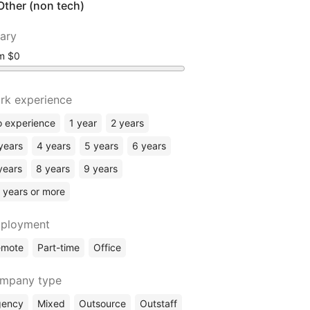
Other (non tech)
lary
om
rk experience
 experience
1 year
2 years
years
4 years
5 years
6 years
years
8 years
9 years
 years or more
ployment
emote
Part-time
Office
mpany type
gency
Mixed
Outsource
Outstaff