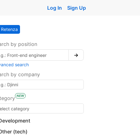
Log In
Sign Up
Retenza
arch by position
→
vanced search
arch by company
NEW
tegory
Development
Other (tech)