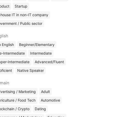
oduct
Startup
-house IT in non-IT company
vernment / Public sector
glish
 English
Beginner/Elementary
e-Intermediate
Intermediate
per-Intermediate
Advanced/Fluent
oficient
Native Speaker
main
vertising / Marketing
Adult
riculture / Food Tech
Automotive
ockchain / Crypto
Dating