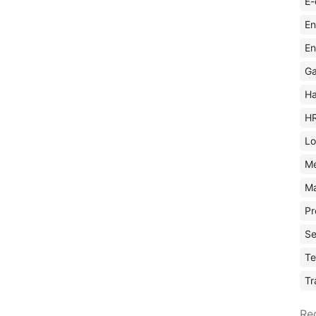
E-
En
En
Ga
Ha
H
Lo
M
Ma
Pr
Se
Te
Tr
Re