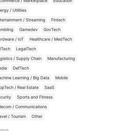
commerce / Marketplace
Education
ergy / Utilities
tertainment / Streaming
Fintech
mbling
Gamedev
GovTech
rdware / IoT
Healthcare / MedTech
RTech
LegalTech
gistics / Supply Chain
Manufacturing
edia
DefTech
chine Learning / Big Data
Mobile
opTech / Real Estate
SaaS
curity
Sports and Fitness
lecom / Communications
avel / Tourism
Other
gion