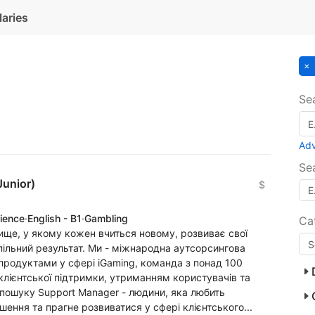
laries
Se
Ad
Se
Junior)
$
rience
·
English - B1
·
Gambling
Ca
ище, у якому кожен вчиться новому, розвиває свої
спільний результат. Ми - міжнародна аутсорсингова
продуктами у сфері iGaming, команда з понад 100
лієнтської підтримки, утриманням користувачів та
пошуку Support Manager - людини, яка любить
ення та прагне розвиватися у сфері клієнтського...