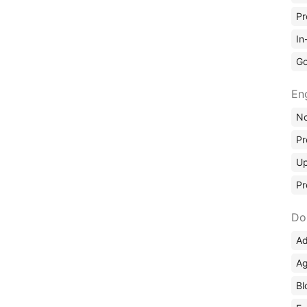
Pr
In
Go
En
No
Pr
Up
Pr
Do
Ad
Ag
Bl