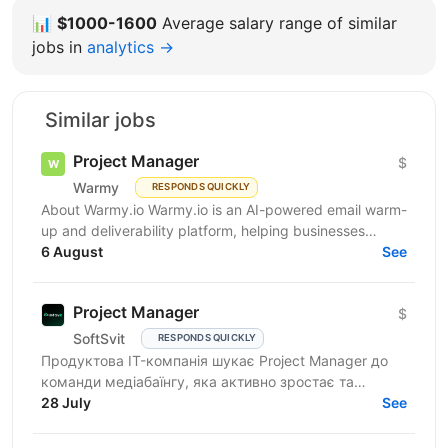
📊
$1000-1600
Average salary range of similar
jobs in
analytics →
Similar jobs
Project Manager
$
Warmy
RESPONDS QUICKLY
About Warmy.io Warmy.io is an AI-powered email warm-
up and deliverability platform, helping businesses
improve inbox placement and ensure their emails
6 August
See
avoid...
Project Manager
$
SoftSvit
RESPONDS QUICKLY
Продуктова IT-компанія шукає Project Manager до
команди медіабаїнгу, яка активно зростає та
масштабує рекламні проєкти на різних ринках.
28 July
See
Якщо Ви структурний...