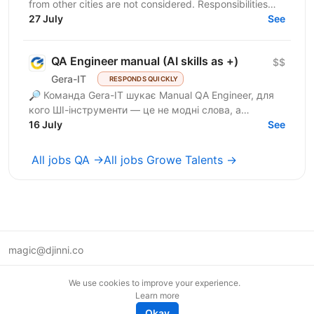
from other cities are not considered. Responsibilities
Perform manual testing of web...
27 July
See
QA Engineer manual (AI skills as +)
$$
Gera-IT
RESPONDS QUICKLY
🔎 Команда Gera-IT шукає Manual QA Engineer, для
кого ШІ-інструменти — це не модні слова, а
щоденний стандарт. Це роль для фахівця, який
16 July
See
прагне делегувати...
All jobs QA →
All jobs Growe Talents →
magic@djinni.co
Terms of Use
We use cookies to improve your experience.
Suggest an idea
Learn more
Remote tech jobs in Europe
Okay