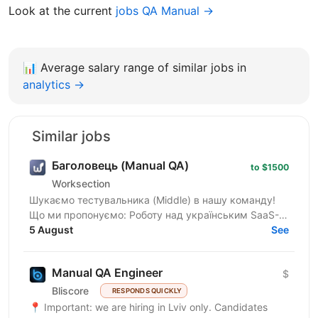
Look at the current
jobs QA Manual →
📊
Average salary range of similar jobs in
analytics →
Similar jobs
Баголовець (Manual QA)
to $1500
Worksection
Шукаємо тестувальника (Middle) в нашу команду!
Що ми пропонуємо: Роботу над українським SaaS-
продуктом, яким користуються тисячі команд і який
5 August
See
постійно...
Manual QA Engineer
$
Bliscore
RESPONDS QUICKLY
📍 Important: we are hiring in Lviv only. Candidates