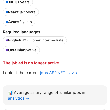
.NET
3 years
React.js
2 years
Azure
2 years
Required languages
English
B2 - Upper Intermediate
Ukrainian
Native
The job ad is no longer active
Look at the current
jobs ASP.NET Lviv→
📊
Average salary range of similar jobs in
analytics →