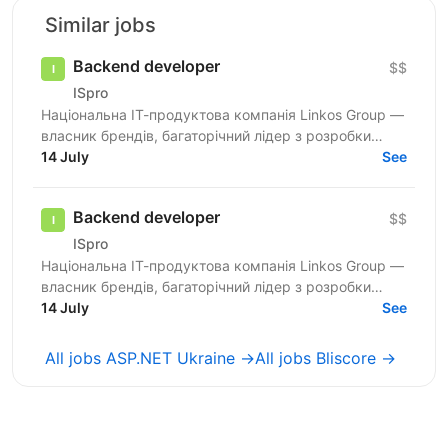
Similar jobs
Backend developer
$$
ISpro
Національна ІТ-продуктова компанія Linkos Group —
власник брендів, багаторічний лідер з розробки
бізнесового софту та рейтингових програмних
14 July
See
продуктів для...
Backend developer
$$
ISpro
Національна ІТ-продуктова компанія Linkos Group —
власник брендів, багаторічний лідер з розробки
бізнесового софту та рейтингових програмних
14 July
See
продуктів для...
All jobs ASP.NET Ukraine →
All jobs Bliscore →