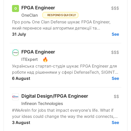
FPGA Engineer
$$$
OneClan
RESPONDS QUICKLY
Про роль One Clan Defense шукає FPGA Engineer,
який перенесе наші алгоритми детекції та
класифікації сигналів із програмних прототипів у
31 July
See
реалізації в...
FPGA Engineer
$$$
🔥
ITExpert
Українська стартап-студія шукає FPGA Engineer для
роботи над рішеннями у сфері DefenseTech, SIGINT
та радіоелектронної боротьби. Компанія створює
6 August
See
нові...
Digital Design/FPGA Engineer
$$
Infineon Technologies
#WeAreIn for jobs that impact everyone's life. What if
your ideas could change the way the world connects,
powers up, or thinks? As a Digital Design/FPGA...
3 August
See