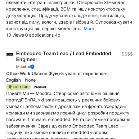
елементи інтеграції електроніки. Створювати 3D-моделі,
креслення, специфікації, BOM та іншу конструкторську
документацію. Продумувати охолодження, вентиляцію,
захист від пилу, вологи, ударів і вібрацій. Супроводжувати
конструкцію від першої моделі до...
More
10 views
·
0 applications
·
4d
Embedded Team Lead / Lead Embedded
$$$$
Engineer
Moodro
Office Work
·
Ukraine
(Kyiv)
·
5 years of experience
·
English - None
🪖 DEFTECH
Product
Привіт! Ми — Moodro. Створюємо автономні рішення
протидії БпЛА, які вже працюють у реальних бойових
умовах і допомагають підрозділам на фронті. Усередині
команди ми закриваємо повний цикл розробки продукту:
hardware, firmware, embedded, RF та системне програмне
забезпечення. Зараз шукаємо Embedded Team Lead —
людину, яка зможе очолити embedded-напрям,
допомагати команді рухатись швидше та водночас