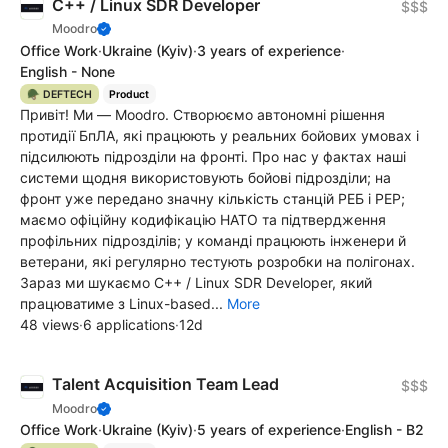
C++ / Linux SDR Developer
$$$
Moodro
Office Work
·
Ukraine
(Kyiv)
·
3 years of experience
·
English - None
🪖 DEFTECH
Product
Привіт! Ми — Moodro. Створюємо автономні рішення
протидії БпЛА, які працюють у реальних бойових умовах і
підсилюють підрозділи на фронті. Про нас у фактах наші
системи щодня використовують бойові підрозділи; на
фронт уже передано значну кількість станцій РЕБ і РЕР;
маємо офіційну кодифікацію НАТО та підтвердження
профільних підрозділів; у команді працюють інженери й
ветерани, які регулярно тестують розробки на полігонах.
Зараз ми шукаємо C++ / Linux SDR Developer, який
працюватиме з Linux-based...
More
48 views
·
6 applications
·
12d
Talent Acquisition Team Lead
$$$
Moodro
Office Work
·
Ukraine
(Kyiv)
·
5 years of experience
·
English - B2