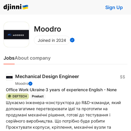
Sign Up
Moodro
Joined in 2024
Jobs
About company
Mechanical Design Engineer
$$
Moodro
Office Work
·
Ukraine
·
3 years of experience
·
English - None
🪖 DEFTECH
Product
Шукаємо інженера-конструктора до R&D-команди, який
допомагатиме перетворювати ідеї та прототипи на
продумані механічні рішення, готові до тестування і
серійного виробництва. Що потрібно буде робити
Проєктувати корпуси, кріплення, механічні вузли та