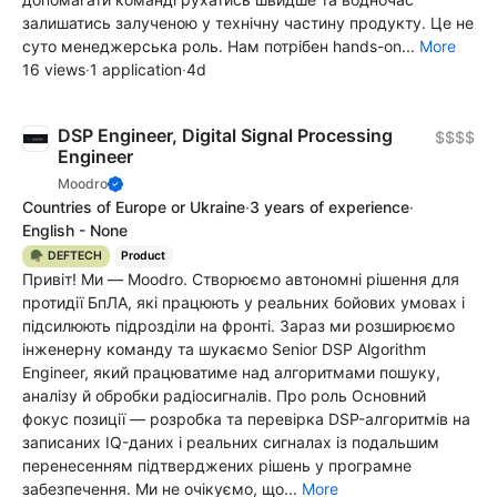
залишатись залученою у технічну частину продукту. Це не
суто менеджерська роль. Нам потрібен hands-on...
More
16 views
·
1 application
·
4d
DSP Engineer, Digital Signal Processing
$$$$
Engineer
Moodro
Countries of Europe or Ukraine
·
3 years of experience
·
English - None
🪖 DEFTECH
Product
Привіт! Ми — Moodro. Створюємо автономні рішення для
протидії БпЛА, які працюють у реальних бойових умовах і
підсилюють підрозділи на фронті. Зараз ми розширюємо
інженерну команду та шукаємо Senior DSP Algorithm
Engineer, який працюватиме над алгоритмами пошуку,
аналізу й обробки радіосигналів. Про роль Основний
фокус позиції — розробка та перевірка DSP-алгоритмів на
записаних IQ-даних і реальних сигналах із подальшим
перенесенням підтверджених рішень у програмне
забезпечення. Ми не очікуємо, що...
More