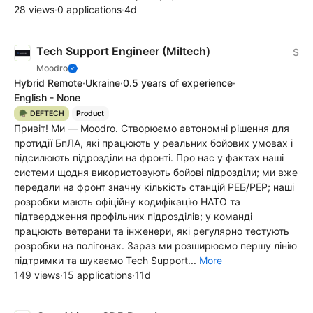
28 views
·
0 applications
·
4d
Tech Support Engineer (Miltech)
$
Moodro
Hybrid Remote
·
Ukraine
·
0.5 years of experience
·
English - None
🪖 DEFTECH
Product
Привіт! Ми — Moodro. Створюємо автономні рішення для
протидії БпЛА, які працюють у реальних бойових умовах і
підсилюють підрозділи на фронті. Про нас у фактах наші
системи щодня використовують бойові підрозділи; ми вже
передали на фронт значну кількість станцій РЕБ/РЕР; наші
розробки мають офіційну кодифікацію НАТО та
підтвердження профільних підрозділів; у команді
працюють ветерани та інженери, які регулярно тестують
розробки на полігонах. Зараз ми розширюємо першу лінію
підтримки та шукаємо Tech Support...
More
149 views
·
15 applications
·
11d