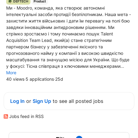
🪖 DEFTECH
Product
Ми - Moodro, команда, яка створює автономні
інтелектуальні засоби протидії безпілотникам. Наша мета -
захистити життя військових і дати їм перевагу на полі бою
завдяки інноваційним антидроновим рішенням. Ми
стрімко зростаємо і тому починаємо пошук Talent
Acquisition Team Lead, який(а) стане стратегічним
партнером бізнесу у забезпеченні якісного та
прогнозованого найму у компанії з високою швидкістю
масштабування та значущою місією для України. Що буде
у фокусі: Тісна співпраця з ключовими менеджерами...
More
40 views
·
5 applications
·
25d
Log In
or
Sign Up
to see all posted jobs
Jobs feed in RSS