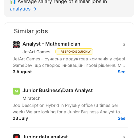
📊
Average salary range of similar jobs in
analytics →
Similar jobs
Analyst - Mathematician
$
JetArt Games
RESPONDS QUICKLY
JetArt Games – сучасна продуктова компанія у сфері
GameDev, що створює інноваційні ігрові рішення. Ми
розробляємо високопродуктивні ігрові системи з...
3 August
See
Junior Business\Data Analyst
Miratech
Job Description Hybrid in Pryluky office (3 times per
week) We are looking for a Junior Business Analyst to
support the client team in identifying business...
23 July
See
Junior data analyst
$