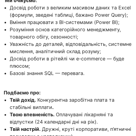
Ми очікуємо:
Досвід роботи з великим масивом даних та Excel
(формули, зведені таблиці, бажано Power Query);
Вміння працювати з BI-системами (Power BI);
Розуміння основ категорійного менеджменту,
товарного обігу, сезонності;
Уважність до деталей, відповідальність, системне
мислення, аналітичний склад розуму;
Досвід роботи в рітейлі чи e-commerce — буде
плюсом;
Базові знання SQL — перевага.
Подбаємо про:
Твій дохід.
Конкурентна заробітна плата та
стабільні виплати
.
Твою впевненість.
Оплачувані лікарняні та
відпустки (24 календарні дні на рік).
Твій настрій.
Дружні, круті корпоративи, п’ятничні