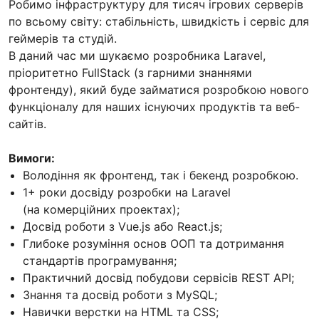
Робимо інфраструктуру для тисяч ігрових серверів
по всьому світу: стабільність, швидкість і сервіс для
геймерів та студій.
В даний час ми шукаємо розробника Laravel,
пріоритетно FullStack (з гарними знаннями
фронтенду), який буде займатися розробкою нового
функціоналу для наших існуючих продуктів та веб-
сайтів.
Вимоги:
Володіння як фронтенд, так і бекенд розробкою.
1+ роки досвіду розробки на Laravel
(на комерційних проектах);
Досвід роботи з Vue.js або React.js;
Глибоке розуміння основ ООП та дотримання
стандартів програмування;
Практичний досвід побудови сервісів REST API;
Знання та досвід роботи з MySQL;
Навички верстки на HTML та CSS;