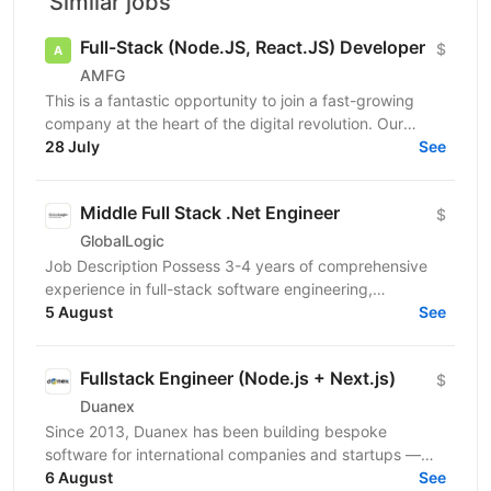
Similar jobs
Full-Stack (Node.JS, React.JS) Developer
$
AMFG
This is a fantastic opportunity to join a fast-growing
company at the heart of the digital revolution. Our
software product is revolutionising manufacturing...
28 July
See
Middle Full Stack .Net Engineer
$
GlobalLogic
Job Description Possess 3-4 years of comprehensive
experience in full-stack software engineering,
specifically designing and building robust enterprise...
5 August
See
Fullstack Engineer (Node.js + Next.js)
$
Duanex
Since 2013, Duanex has been building bespoke
software for international companies and startups —
from mobile apps to complex cloud solutions. Our
6 August
See