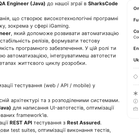
A Engineer (Java)
до нашої зграї в
SharksCode
O
анія, що створює високотехнологічні програмні
Fu
у, зокрема у сфері iGaming.
Co
neer
, який допоможе розвивати автоматизацію
Co
стабільність релізів, формувати тестову
кість програмного забезпечення. У цій ролі ти
E
ною автоматизацією, інтегруватимеш автотести
U
 етапах життєвого циклу розробки.
ації тестування (web / API / mobile) у
сній архітектурі та з розподіленими системами.
Java)
для написання UI-автотестів, оптимізації
ваних framework’ів.
ації
REST API
тестування з
Rest Assured
.
ви test suites, оптимізації виконання тестів,