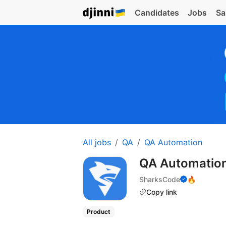
Candidates
Jobs
Sa
All jobs
QA
QA Automation
QA Automatio
SharksCode
🔥
Copy link
Product