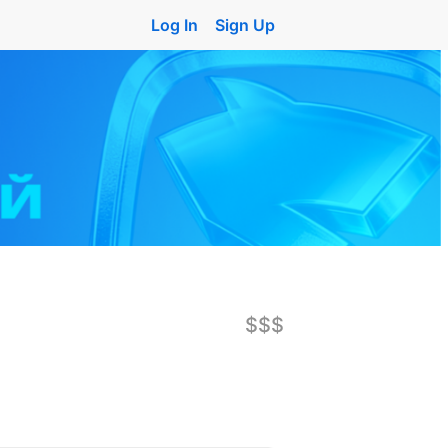
Log In
Sign Up
$$$