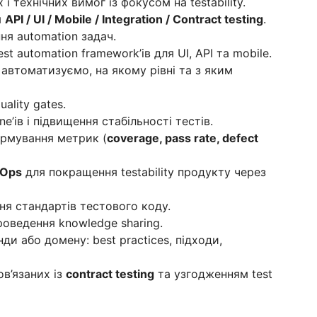
і технічних вимог із фокусом на testability.
я
API / UI / Mobile / Integration / Contract testing
.
ня automation задач.
st automation framework’ів для UI, API та mobile.
 автоматизуємо, на якому рівні та з яким
uality gates.
ne’ів і підвищення стабільності тестів.
формування метрик (
coverage, pass rate, defect
vOps
для покращення testability продукту через
ня стандартів тестового коду.
проведення knowledge sharing.
ди або домену: best practices, підходи,
ов’язаних із
contract testing
та узгодженням test