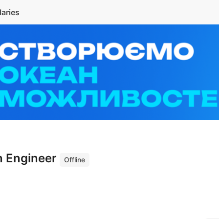
laries
n Engineer
Offline