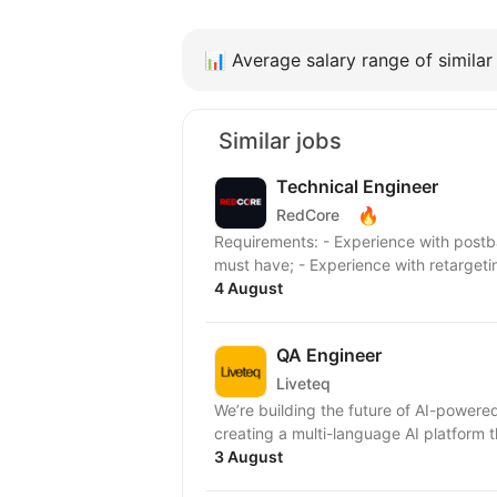
📊
Average salary range of similar 
Similar jobs
Technical Engineer
🔥
RedCore
Requirements: - Experience with postback setup, offer tracking, and campaign integration
must have; - Experience with retargetin
4 August
QA Engineer
Liveteq
We’re building the future of AI-powere
creating a multi-language AI platform 
3 August