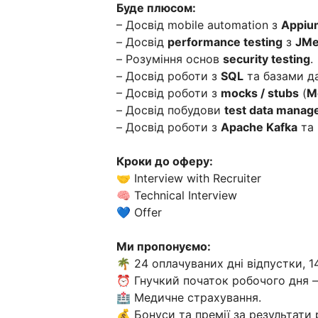
Буде плюсом:
– Досвід mobile automation з
Appiu
– Досвід
performance testing
з
JMe
– Розуміння основ
security testing
.
– Досвід роботи з
SQL
та базами д
– Досвід роботи з
mocks / stubs
(
M
– Досвід побудови
test data manag
– Досвід роботи з
Apache Kafka
та 
Кроки до оферу:
🤝 Interview with Recruiter
🧠 Technical Interview
💙 Offer
Ми пропонуємо:
🌴 24 оплачуваних дні відпустки, 14
⏰ Гнучкий початок робочого дня — 
🏥 Медичне страхування.
💰 Бонуси та премії за результати