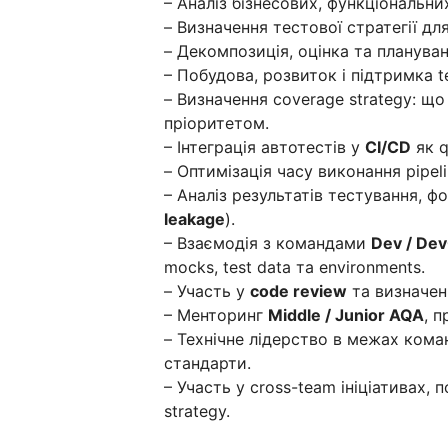
– Аналіз бізнесових, функціональних 
– Визначення тестової стратегії дл
– Декомпозиція, оцінка та плануван
– Побудова, розвиток і підтримка te
– Визначення coverage strategy: що
пріоритетом.
– Інтеграція автотестів у
CI/CD
як q
– Оптимізація часу виконання pipeli
– Аналіз результатів тестування, 
leakage
).
– Взаємодія з командами
Dev / De
mocks, test data та environments.
– Участь у
code review
та визначен
– Менторинг
Middle / Junior AQA
, 
– Технічне лідерство в межах коман
стандарти.
– Участь у cross-team ініціативах, п
strategy.