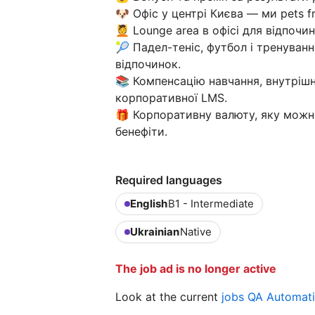
🐶 Офіс у центрі Києва — ми pets fr
💆 Lounge area в офісі для відпочи
🎾 Падел-теніс, футбол і тренуванн
відпочинок.
📚 Компенсацію навчання, внутрішн
корпоративної LMS.
🎁 Корпоративну валюту, яку можн
бенефіти.
Required languages
English
B1 - Intermediate
Ukrainian
Native
The job ad is no longer active
Look at the current
jobs QA Automat