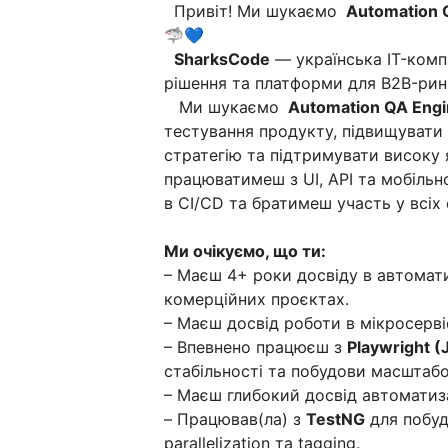
Привіт! Ми шукаємо
Automation Q
🦈💙
SharksCode
— українська IT-комп
рішення та платформи для B2B-ринк
Ми шукаємо
Automation QA Engi
тестування продукту, підвищувати 
стратегію та підтримувати високу я
працюватимеш з UI, API та мобіль
в CI/CD та братимеш участь у всіх
Ми очікуємо, що ти:
– Маєш 4+ роки досвіду в автоматиз
комерційних проєктах.
– Маєш досвід роботи в мікросерві
– Впевнено працюєш з
Playwright (
стабільності та побудови масштабо
– Маєш глибокий досвід автоматиз
– Працював(ла) з
TestNG
для побудо
parallelization та tagging.