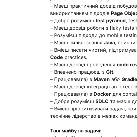
– Маєш практичний досвід побудови
використанням підходів
Page Objec
– Добре розумієш
test pyramid
, te
– Маєш досвід роботи з flaky tests т
– Розумієш підходи до mobile testi
– Маєш сильні знання
Java
, принци
– Вмієш писати чистий, підтримув
Code
practices.
– Маєш досвід проведення
code re
– Впевнено працюєш з
Git
.
– Працював(ла) з
Maven
або
Gradl
– Маєш досвід інтеграції автотесті
– Працював(ла) з
Docker
для contai
– Добре розумієш
SDLC
та маєш до
– Вмієш пріоритизувати задачі, при
технічне лідерство в межах команд
Твої майбутні задачі: