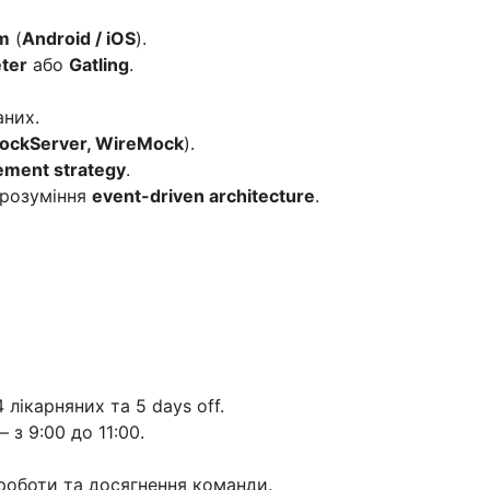
m
(
Android / iOS
).
ter
або
Gatling
.
аних.
ockServer, WireMock
).
ement strategy
.
розуміння
event-driven architecture
.
 лікарняних та 5 days off.
з 9:00 до 11:00.
 роботи та досягнення команди.