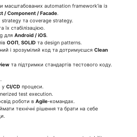
 масштабованих automation framework’ів із
t / Component / Facade
.
st strategy та coverage strategy.
а їх стабілізацією.
ng для
Android / iOS
.
пів
ООП
,
SOLID
та design patterns.
аний і зрозумілий код та дотримуєшся
Clean
view
та підтримки стандартів тестового коду.
e
.
в у
CI/CD
процеси.
nerized test execution.
свід роботи в
Agile
-командах.
ймати технічні рішення та брати на себе
и.