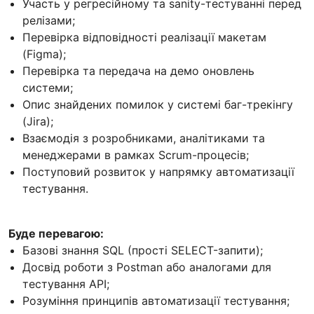
Участь у регресійному та sanity-тестуванні перед
релізами;
Перевірка відповідності реалізації макетам
(Figma);
Перевірка та передача на демо оновлень
системи;
Опис знайдених помилок у системі баг-трекінгу
(Jira);
Взаємодія з розробниками, аналітиками та
менеджерами в рамках Scrum-процесів;
Поступовий розвиток у напрямку автоматизації
тестування.
Буде перевагою:
Базові знання SQL (простi SELECT-запити);
Досвід роботи з Postman або аналогами для
тестування API;
Розуміння принципів автоматизації тестування;