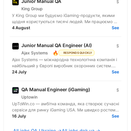
Junior Manual QA
$
King Group
У King Group ми будуємо iGaming-продукти, якими
щодня користуються тисячі людей. Ми працюємо на
ринках України та Tier 1, розвиваємо 20+ брендів і...
4 August
See
Junior Manual QA Engineer (AI)
$
🔥
Ajax Systems
RESPONDS QUICKLY
Ajax Systems — міжнародна технологічна компанія і
найбільший у Європі виробник охоронних систем.
Системи безпеки мають підвищені вимоги до
24 July
See
надійності та...
QA Manual Engineer (iGaming)
$
Uptowin
UpToWin.co — амбітна команда, яка створює сучасні
сервіси для ринку iGaming USA. Ми швидко ростемо
і шукаємо людей, які хочуть розвиватися разом з
16 July
See
нами,...
All jobs QA Ukraine →
All jobs dok.ua →