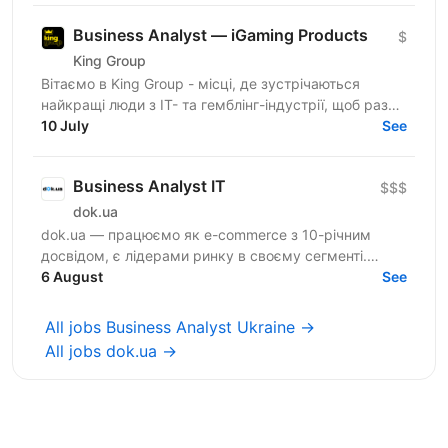
Business Analyst — iGaming Products
$
King Group
Вітаємо в King Group - місці, де зустрічаються
найкращі люди з IT- та гемблінг-індустрії, щоб разом
робити дивовижні речі. Ми оперуємо численними
10 July
See
проєктами...
Business Analyst IT
$$$
dok.ua
dok.ua — працюємо як e-commerce з 10-річним
досвідом, є лідерами ринку в своєму сегменті.
Зростаємо, допомагаємо ЗСУ, віримо в Україну та
6 August
See
хочемо розвивати...
All jobs Business Analyst Ukraine →
All jobs dok.ua →