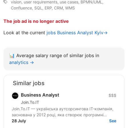
vision, user requirements, use cases, BPMN/UML,
Confluence, SQL, ERP, CRM, WMS
The job ad is no longer active
Look at the current
jobs Business Analyst Kyiv→
📊
Average salary range of similar jobs in
analytics →
Similar jobs
Business Analyst
$$$
Join.To.IT
Join.To.IT — українська аутсорсингова IT-компанія,
заснована у 2012 році, яка створює програмні
28 July
рішення для бізнесів із різних сфер. Ми не просто...
See