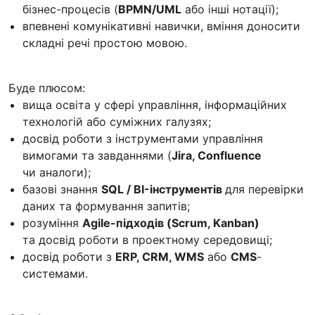
бізнес-процесів (
BPMN/UML
або інші нотації);
впевнені комунікативні навички, вміння доносити
складні речі простою мовою.
Буде плюсом:
вища освіта у сфері управління, інформаційних
технологій або суміжних галузях;
досвід роботи з інструментами управління
вимогами та завданнями (
Jira, Confluence
чи аналоги);
базові знання
SQL / BI-інструментів
для перевірки
даних та формування запитів;
розуміння
Agile-підходів (Scrum, Kanban)
та досвід роботи в проектному середовищі;
досвід роботи з
ERP, CRM, WMS
або
CMS
-
системами.