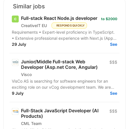
Similar jobs
Full-stack React Node.js developer
to $2000
CreativeIT EU
RESPONDS QUICKLY
Requirements • Expert-level proficiency in TypeScript.
• Extensive professional experience with Next.js (App
Router is a must). • Strong experience...
29 July
See
Junior/Middle Full-stack Web
$$$
Developer (Asp.net Core, Angular)
Visco
VisCo AS is searching for software engineers for an
exciting role on our vCog development team. We are
looking for a software developer to help us build and...
9 July
See
Full-Stack JavaScript Developer (AI
$$$
Products)
CML Team