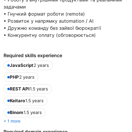
задачами
• Гнучкий формат роботи (remote)
• Розвиток у напрямку automation / AI
• Дружню команду без зайвої бюрократії
• Конкурентну оплату (обговорюється)
Required skills experience
JavaScript
2 years
PHP
2 years
REST API
1.5 years
Keitaro
1.5 years
Binom
1.5 years
+ 1 more
Required domain experience