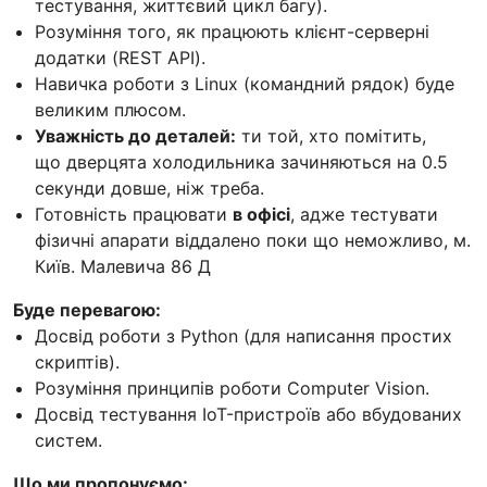
тестування, життєвий цикл багу).
Розуміння того, як працюють клієнт-серверні
додатки (REST API).
Навичка роботи з Linux (командний рядок) буде
великим плюсом.
Уважність до деталей:
ти той, хто помітить,
що дверцята холодильника зачиняються на 0.5
секунди довше, ніж треба.
Готовність працювати
в офісі
, адже тестувати
фізичні апарати віддалено поки що неможливо, м.
Київ. Малевича 86 Д
Буде перевагою:
Досвід роботи з Python (для написання простих
скриптів).
Розуміння принципів роботи Computer Vision.
Досвід тестування IoT-пристроїв або вбудованих
систем.
Що ми пропонуємо: