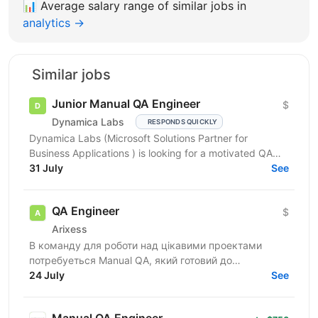
📊
Average salary range of similar jobs in
analytics →
Similar jobs
Junior Manual QA Engineer
$
Dynamica Labs
RESPONDS QUICKLY
Dynamica Labs (Microsoft Solutions Partner for
Business Applications ) is looking for a motivated QA
31 July
Engineer to join our growing team. QA Engineer will...
See
QA Engineer
$
Arixess
В команду для роботи над цікавими проектами
потребуеться Manual QA, який готовий до
безперервного розвитку та навчанню написанню
24 July
See
автоматизованих тестів. ...
Manual QA Engineer