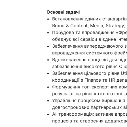
Основні задачі
Встановлення єдиних стандартів 
Brand & Content, Media, Strategy)
П
обудова та впровадження «Фре
об’єднує всі сервіси в єдине інт
Забезпечення випереджаючого зр
впровадження системного фреймв
Вдосконалення процесів для під
забезпечення високого рівня Clien
Забезпечення цільового рівня Uti
координації з Finance та HR деп
Формування топ-експертних кома
результат на рівні кожного юніта
Управління процесом вирішення 
довгострокових партнерських ві
AI-трансформація: активне впро
процесів та створення додатково