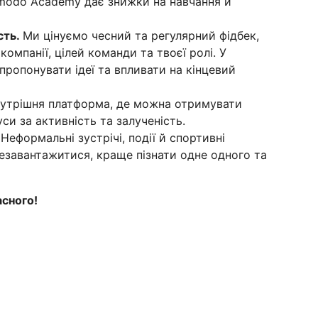
romodo Academy дає знижки на навчання й
сть.
Ми цінуємо чесний та регулярний фідбек,
компанії, цілей команди та твоєї ролі. У
ропонувати ідеї та впливати на кінцевий
нутрішня платформа, де можна отримувати
си за активність та залученість.
.
Неформальні зустрічі, події й спортивні
резавантажитися, краще пізнати одне одного та
сного!