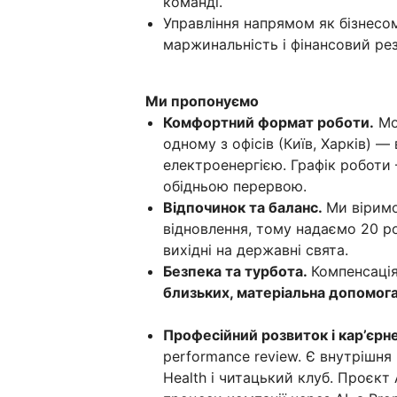
команді.
Управління напрямом як бізнесом
маржинальність і фінансовий рез
Ми пропонуємо
Комфортний формат роботи.
Мо
одному з офісів (Київ, Харків) —
електроенергією. Графік роботи 
обідньою перервою.
Відпочинок та баланс.
Ми віримо
відновлення, тому надаємо 20 ро
вихідні на державні свята.
Безпека та турбота.
Компенсація
близьких, матеріальна допомога 
Професійний розвиток і кар’єрн
performance review. Є внутрішня 
Health і читацький клуб. Проєкт