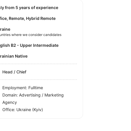
nly from 5 years of experience
fice, Remote, Hybrid Remote
raine
untries where we consider candidates
nglish B2 - Upper Intermediate
krainian Native
Head / Chief
Employment: Fulltime
Domain: Advertising / Marketing
Agency
Office:
Ukraine
(Kyiv)