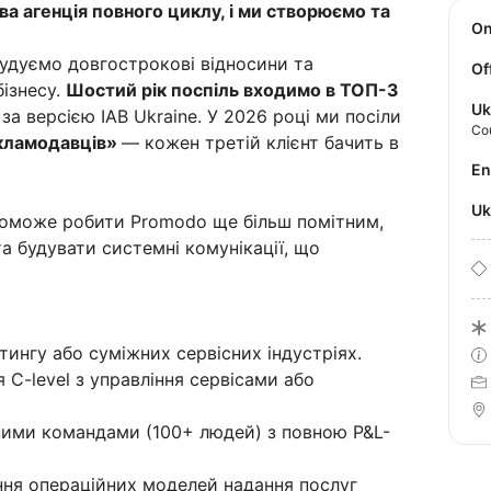
 агенція повного циклу, і ми створюємо та
O
удуємо довгострокові відносини та
Of
бізнесу.
Шостий рік поспіль входимо в ТОП-3
Uk
за версією IAB Ukraine. У 2026 році ми посіли
Co
екламодавців»
— кожен третій клієнт бачить в
E
U
поможе робити Promodo ще більш помітним,
а будувати системні комунікації, що
етингу або суміжних сервісних індустріях.
я C-level з управління сервісами або
ними командами (100+ людей) з повною P&L-
ння операційних моделей надання послуг