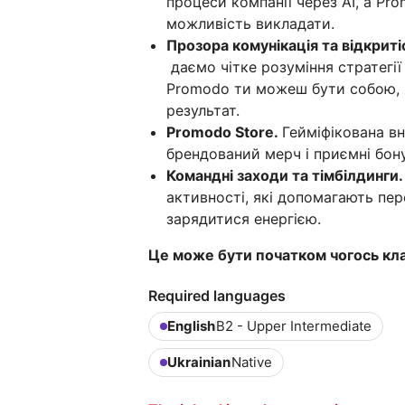
процеси компанії через AI, а P
можливість викладати.
Прозора комунікація та відкриті
даємо чітке розуміння стратегії 
Promodo ти можеш бути собою, п
результат.
Promodo Store.
Гейміфікована в
брендований мерч і приємні бону
Командні заходи та тімбілдинги
активності, які допомагають пе
зарядитися енергією.
Це може бути початком чогось кла
Required languages
English
B2 - Upper Intermediate
Ukrainian
Native