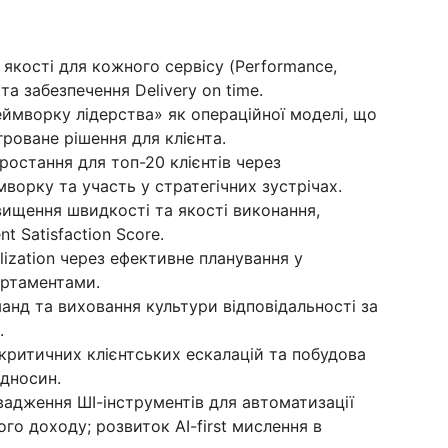
якості для кожного сервісу (Performance,
 та забезпечення Delivery on time.
ймворку лідерства» як операційної моделі, що
егроване рішення для клієнта.
остання для топ-20 клієнтів через
орку та участь у стратегічних зустрічах.
вищення швидкості та якості виконання,
t Satisfaction Score.
lization через ефективне планування у
артаментами.
нд та виховання культури відповідальності за
.
критичних клієнтських ескалацій та побудова
дносин.
вадження ШІ-інструментів для автоматизації
го доходу; розвиток AI-first мислення в