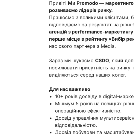
Привіт!
Ми Promodo — маркетингова
розвиваємо лідерів ринку.
Працюємо з великими клієнтами, б
відповідаємо за результат на рівні 
агенцій з performance-маркетингу
перше місце в рейтингу «Вибір р
нас свого партнера з Media.
Зараз ми шукаємо
CSDO
, який до
посилювати присутність на ринку т
виділяються серед наших колег.
Для нас важливо
10+ років досвіду в digital-марк
Мінімум 5 років на позиціях рівн
операційною ефективністю.
Досвід управління мультисервіс
відповідальністю.
Досвід побудови та масштабува