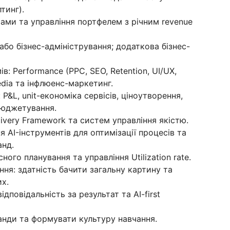
тинг).
нтами та управління портфелем з річним revenue
або бізнес-адміністрування; додаткова бізнес-
в: Performance (PPC, SEO, Retention, UI/UX,
Media та інфлюенс-маркетинг.
P&L, unit-економіка сервісів, ціноутворення,
бюджетування.
ivery Framework та систем управління якістю.
AI-інструментів для оптимізації процесів та
анд.
ого планування та управління Utilization rate.
ння: здатність бачити загальну картину та
х.
дповідальність за результат та AI-first
анди та формувати культуру навчання.