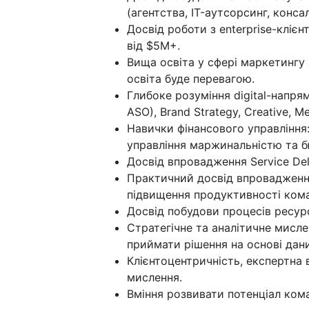
(агентства, IT-аутсорсинг, консал
Досвід роботи з enterprise-кліє
від $5M+.
Вища освіта у сфері маркетингу 
освіта буде перевагою.
Глибоке розуміння digital-напрямі
ASO), Brand Strategy, Creative, 
Навички фінансового управління: 
управління маржинальністю та 
Досвід впровадження Service Del
Практичний досвід впровадження 
підвищення продуктивності ком
Досвід побудови процесів ресурсн
Стратегічне та аналітичне мисле
приймати рішення на основі дани
Клієнтоцентричність, експертна ві
мислення.
Вміння розвивати потенціал ком