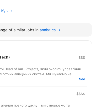
f Kyiv→
nge of similar jobs in
analytics →
lTech)
$$$
 Head of R&D Projects, який очолить управління
ілотних авіаційних систем. Ми шукаємо не...
See
$$$$
агенція повного циклу, і ми створюємо та