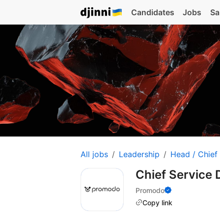
Candidates
Jobs
Sa
All jobs
Leadership
Head / Chief
Chief Service 
Promodo
Copy link