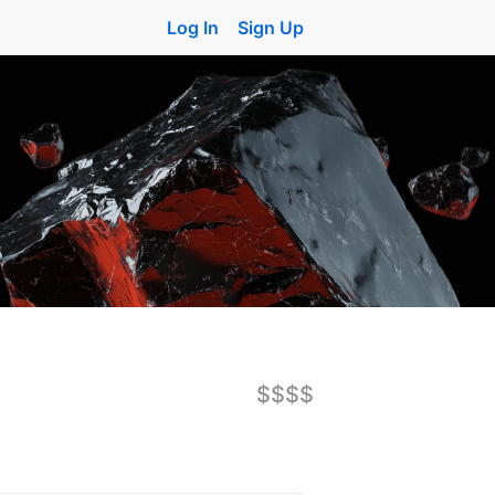
Log In
Sign Up
$$$$