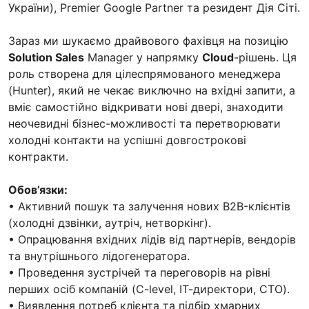
України), Premier Google Partner та резидент Дія Сіті.
Зараз ми шукаємо драйвового фахівця на позицію
Solution Sales
Manager у напрямку
Cloud
-рішень. Ця
роль створена для цілеспрямованого менеджера
(Hunter), який не чекає виключно на вхідні запити, а
вміє самостійно відкривати нові двері, знаходити
неочевидні бізнес-можливості та перетворювати
холодні контакти на успішні довгострокові
контракти.
Обов’язки:
• Активний пошук та залучення нових B2B-клієнтів
(холодні дзвінки, аутріч, нетворкінг).
• Опрацювання вхідних лідів від партнерів, вендорів
та внутрішнього лідогенератора.
• Проведення зустрічей та переговорів на рівні
перших осіб компаній (C-level, ІТ-директори, CTO).
• Виявлення потреб клієнта та підбір хмарних