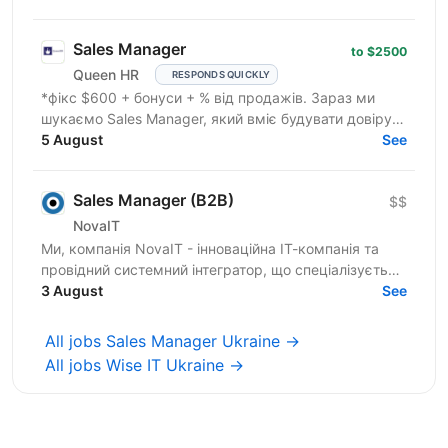
даних і з фокусом на...
Sales Manager
to $2500
Queen HR
RESPONDS QUICKLY
*фікс $600 + бонуси + % від продажів. Зараз ми
шукаємо Sales Manager, який вміє будувати довіру,
розуміє потреби клієнта та вміє продавати дорогі
5 August
See
послуги...
Sales Manager (B2B)
$$
NovaIT
Ми, компанія NovaIT - інноваційна ІТ-компанія та
провідний системний інтегратор, що спеціалізується
на розробці, побудові та комплексній
3 August
See
автоматизації...
All jobs Sales Manager Ukraine →
All jobs Wise IT Ukraine →