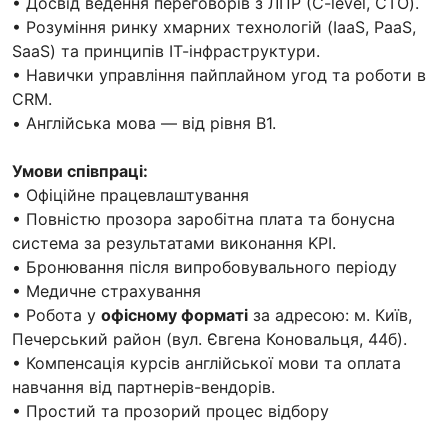
• Досвід ведення переговорів з ЛПР (C-level, CTO).
• Розуміння ринку хмарних технологій (IaaS, PaaS,
SaaS) та принципів ІТ-інфраструктури.
• Навички управління пайплайном угод та роботи в
CRM.
• Англійська мова — від рівня B1.
Умови співпраці:
• Офіційне працевлаштування
• Повністю прозора заробітна плата та бонусна
система за результатами виконання KPI.
• Бронювання після випробовувального періоду
• Медичне страхування
• Робота у
офісному форматі
за адресою: м. Київ,
Печерський район (вул. Євгена Коновальця, 44б).
• Компенсація курсів англійської мови та оплата
навчання від партнерів-вендорів.
• Простий та прозорий процес відбору