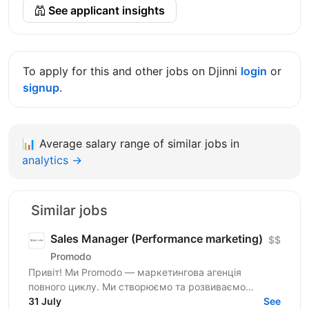
See applicant insights
To apply for this and other jobs on Djinni
login
or
signup
.
📊
Average salary range of similar jobs in
analytics →
Similar jobs
Sales Manager (Performance marketing)
$$
Promodo
Привіт! Ми Promodo — маркетингова агенція
повного циклу. Ми створюємо та розвиваємо
лідерів ринку. Робимо це системно — за допомогою
31 July
See