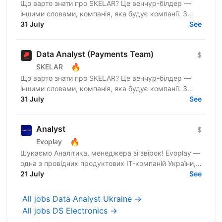
Що варто знати про SKELAR? Це венчур-білдер —
іншими словами, компанія, яка будує компанії. З
нами фаундери створюють consumer-бізнеси, які
31 July
See
стають лідерами...
Data Analyst (Payments Team)
$
🔥
SKELAR
Що варто знати про SKELAR? Це венчур-білдер —
іншими словами, компанія, яка будує компанії. З
нами фаундери створюють consumer-бізнеси, які
31 July
See
стають лідерами...
Analyst
$
🔥
Evoplay
Шукаємо Аналітика, менеджера зі звірок! Evoplay —
одна з провідних продуктових IT-компаній України,
яка працює на міжнародному ринку та створює
21 July
See
комплексні...
All jobs Data Analyst Ukraine →
All jobs DS Electronics →