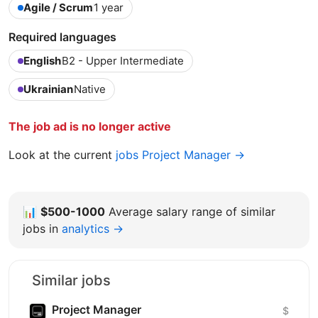
Agile / Scrum
1 year
Required languages
English
B2 - Upper Intermediate
Ukrainian
Native
The job ad is no longer active
Look at the current
jobs Project Manager →
📊
$500-1000
Average salary range of similar
jobs in
analytics →
Similar jobs
Project Manager
$