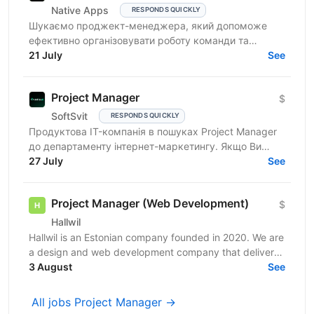
Native Apps
RESPONDS QUICKLY
Шукаємо проджект-менеджера, який допоможе
ефективно організовувати роботу команди та
реалізовувати проєкти. Очікування від кандидата:
21 July
See
досвід у...
Project Manager
$
SoftSvit
RESPONDS QUICKLY
Продуктова IT-компанія в пошуках Project Manager
до департаменту інтернет-маркетингу. Якщо Ви
відповідальний фахівець з лідерськими якостями, то
27 July
See
чекаємо на...
Project Manager (Web Development)
$
Hallwil
Hallwil is an Estonian company founded in 2020. We are
a design and web development company that delivers
digital products for clients across the USA,...
3 August
See
All jobs Project Manager →