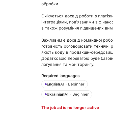
обробки.
Очікується досвід роботи з платіж
інтеграціями, повʼязаними з фінан
а також розуміння підвищених вимо
Важливим є досвід командної робот
готовність обговорювати технічні 
якість коду в продакшн-середовищ
Додатковою перевагою буде базове р
логування та моніторингу.
Required languages
English
A1 - Beginner
Ukrainian
A1 - Beginner
The job ad is no longer active