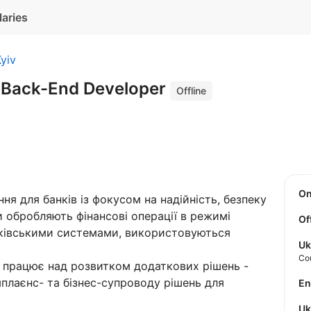
laries
yiv
 Back-End Developer
Offline
O
я для банків із фокусом на надійність, безпеку
 обробляють фінансові операції в режимі
Of
анківськими системами, використовуються
Uk
Co
 працює над розвитком додаткових рішень -
мплаєнс- та бізнес-супроводу рішень для
E
U