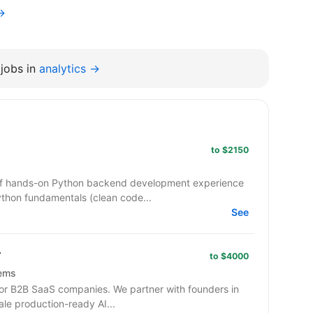
→
jobs in
analytics →
to $2150
 of hands-on Python backend development experience
ython fundamentals (clean code...
See
r
to $4000
tems
or B2B SaaS companies. We partner with founders in
ale production-ready AI...