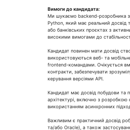
Вимоги до кандидата:
Ми шукаємо backend-розробника з
Python, який має реальний досвід т
або банківських проєктах з актив
високими вимогами до стабільност
Кандидат повинен мати досвід ство
використовуються веб- та мобільн
frontend-командами. Очікується вм
контракти, забезпечувати зрозуміл
керування версіями API.
Кандидат має досвід побудови та п
архітектурі, включно з розробкою се
використанням асинхронних підході
Важливим є практичний досвід роб
та/або Oracle), а також застосува