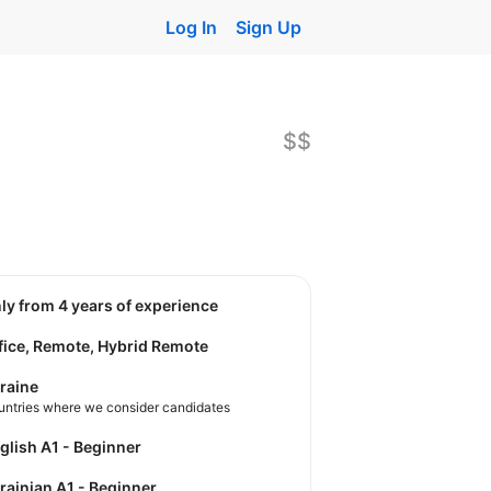
Log In
Sign Up
$$
nly from 4 years of experience
fice, Remote, Hybrid Remote
raine
untries where we consider candidates
nglish A1 - Beginner
krainian A1 - Beginner