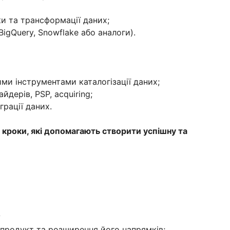
ки та трансформації даних;
BigQuery, Snowflake або аналоги).
ими інструментами каталогізації даних;
йдерів, PSP, acquiring;
грації даних.
 кроки, які допомагають створити успішну та
?
 продукт та розширення його напрямків;