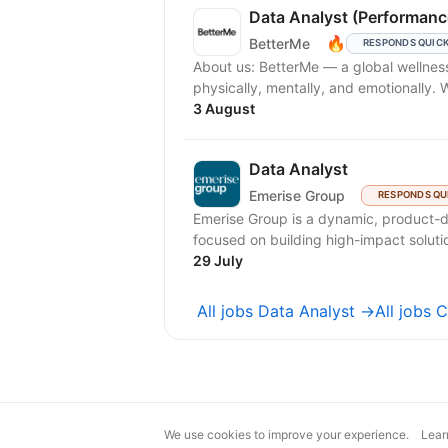
Data Analyst (Performanc
🔥
BetterMe
RESPONDS QUIC
About us: BetterMe — a global wellness ecosystem empowering millions to become better —
physically, mentally, and emotionally.
3 August
Data Analyst
Emerise Group
RESPONDS QU
Emerise Group is a dynamic, product-d
focused on building high-impact solutio
29 July
All jobs Data Analyst →
All jobs 
We use cookies to improve your experience.
Lear
magic@djinni.co
Terms of Use
Sugges