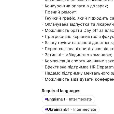
- Конкурентна оплата в доларах;
- Повний ремоут;
- Гнучкий графік, який підходить сам
- Оплачувана відпустка та лікарняні
- Можливість брати Day off за вла
- Прогресивне керівництво з фокус
- Salary review на основі досягнень;
- Персоналізовані привітання від к
- Затишні тімбілдинги з командою;
- Компенсація спорту чи інших зах
- Ефективна підтримка HR Departme
- Надамо підтримку ментального з
- Можливість відвідувати конференц
Required languages
English
B1 - Intermediate
Ukrainian
B1 - Intermediate