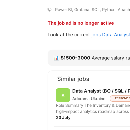
Power BI, Grafana, SQL, Python, Apach
The job ad is no longer active
Look at the current
jobs Data Analys
📊
$1500-3000
Average salary ra
Similar jobs
Data Analyst (BQ / SQL / 
Adorama Ukraine
RESPONDS
Role Summary The Inventory & Demand Planning team is hiring a Data Analyst to scale a
high-impact analytics roadmap across i
23 July