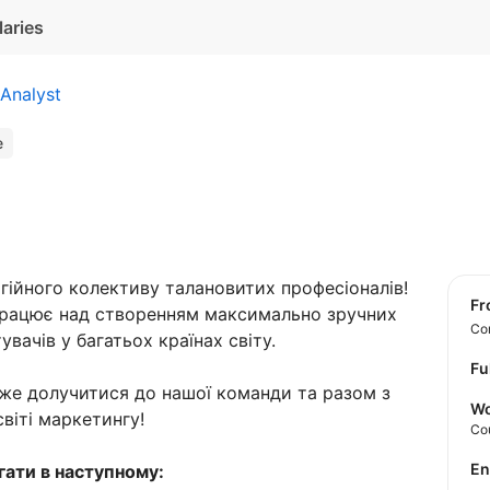
laries
Analyst
e
гійного колективу талановитих професіоналів!
f
працює над створенням максимально зручних
Con
вачів у багатьох країнах світу.
Fu
оже долучитися до нашої команди та разом з
Wo
віті маркетингу!
Co
E
гати в наступному: