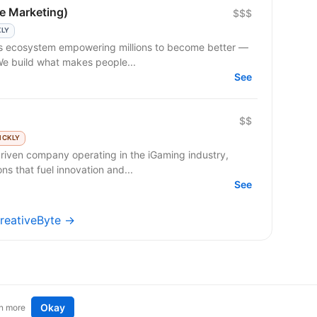
e Marketing)
$$$
KLY
 We build what makes people...
See
$$
ICKLY
riven company operating in the iGaming industry,
ns that fuel innovation and...
See
CreativeByte →
Okay
n more
t an idea
Remote tech jobs in Europe