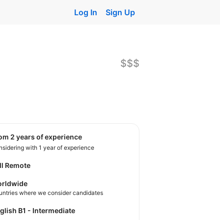
Log In
Sign Up
$$$
rom 2 years of experience
sidering with 1 year of experience
ll Remote
rldwide
untries where we consider candidates
nglish B1 - Intermediate