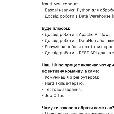
fraud-моніторинг;
- Базові навички Python для оброб
- Досвід роботи з Data Warehouse (
Буде плюсом:
- Досвід роботи з Apache Airflow;
- Досвід роботи з DataHub або інш
- Розуміння роботи платіжних прова
- Досвід роботи з REST API для інте
Наш Hiring процес включає чотири
ефективну команду, а саме:
- Комунікація з рекрутером;
- Hard skills інтерв’ю;
- Тестове завдання;
- Job Offer.
Чому ти захочеш обрати саме нас
- Можливість активно впливати на