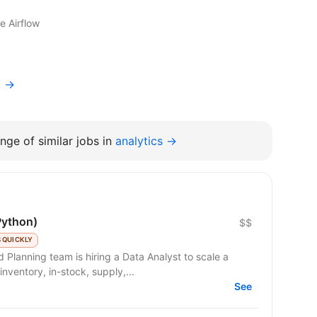
e Airflow
t →
nge of similar jobs in
analytics →
Python)
$$
 QUICKLY
nventory, in-stock, supply,...
See