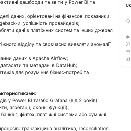
активні дашборди та звіти у Power BI та
U
елі даних, орієнтовані на фінансові показники:
rgeback-и, успішність провайдерів;
бляти дані з платіжних систем та інших джерел
іжного відділу та своєчасно виявляти аномалії
айни даних в Apache Airflow;
 датасети та метадані в DataHub;
атежів для розуміння бізнес-потреб та
актеристиками:
ів у Power BI та/або Grafana (від 2 років);
и, агрегації, оконні функції);
 банкінг, фінтех, платіжні системи або суміжні
оцесів: транзакційна аналітика, reconciliation,