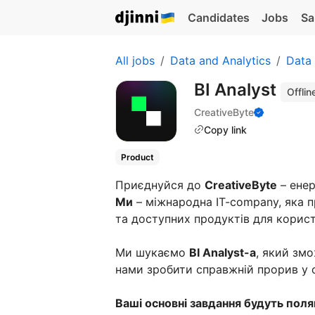
Candidates
Jobs
Sa
All jobs
Data and Analytics
Data 
BI Analyst
Offlin
CreativeByte
Copy link
Product
Приєднуйся до
CreativeByte
– енер
Ми
– міжнародна IT-company, яка 
та доступних продуктів для користу
Ми шукаємо
BI Analyst-а
, який зм
нами зробити справжній прорив у с
Ваші основні завдання будуть поля