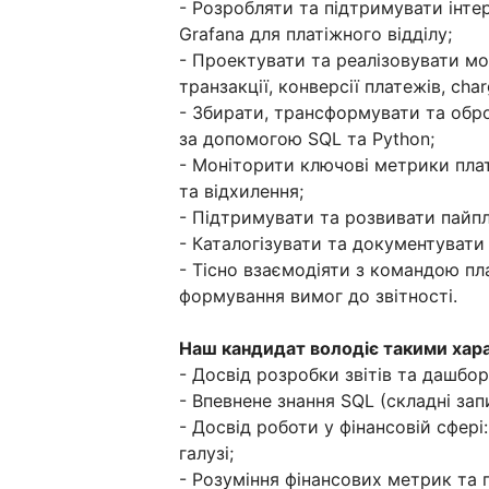
- Розробляти та підтримувати інтер
Grafana для платіжного відділу;
- Проектувати та реалізовувати мод
транзакції, конверсії платежів, cha
- Збирати, трансформувати та обро
за допомогою SQL та Python;
- Моніторити ключові метрики плат
та відхилення;
- Підтримувати та розвивати пайпл
- Каталогізувати та документувати
- Тісно взаємодіяти з командою пл
формування вимог до звітності.
Наш кандидат володіє такими хар
- Досвід розробки звітів та дашборд
- Впевнене знання SQL (складні запит
- Досвід роботи у фінансовій сфері:
галузі;
- Розуміння фінансових метрик та пр