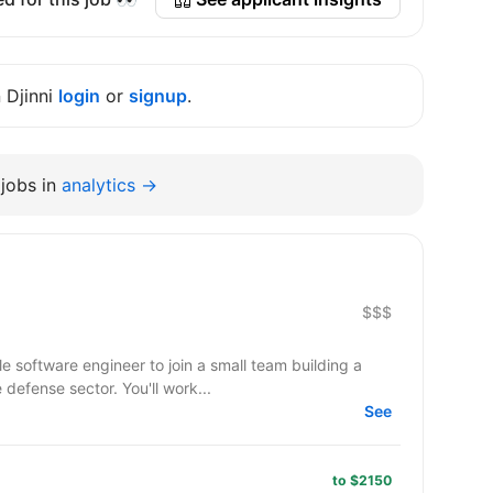
n Djinni
login
or
signup
.
jobs in
analytics →
$$$
le software engineer to join a small team building a
efense sector. You'll work...
See
to $2150