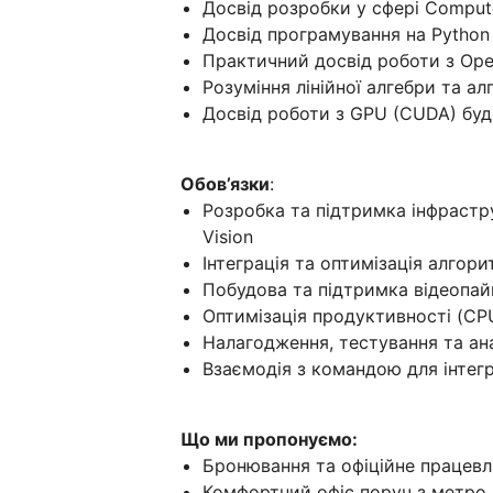
Досвід розробки у сфері Comput
Досвід програмування на Python
Практичний досвід роботи з Ope
Розуміння лінійної алгебри та а
Досвід роботи з GPU (CUDA) бу
Обов’язки
:
Розробка та підтримка інфрастр
Vision
Інтеграція та оптимізація алгор
Побудова та підтримка відеопай
Оптимізація продуктивності (CP
Налагодження, тестування та ана
Взаємодія з командою для інтегр
Що ми пропонуємо:
Бронювання та офіційне працев
Комфортний офіс поруч з метро 