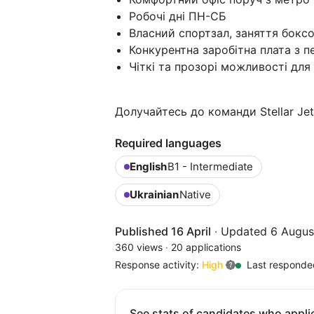
Робочі дні ПН-СБ
Власний спортзал, заняття боксо
Конкурентна заробітна плата з 
Чіткі та прозорі можливості для
Долучайтесь до команди Stellar Jet
Required languages
English
B1 - Intermediate
Ukrainian
Native
Published 16 April
·
Updated 6 Augus
360 views
·
20 applications
Response activity:
High
Last responde
See stats of candidates who applie