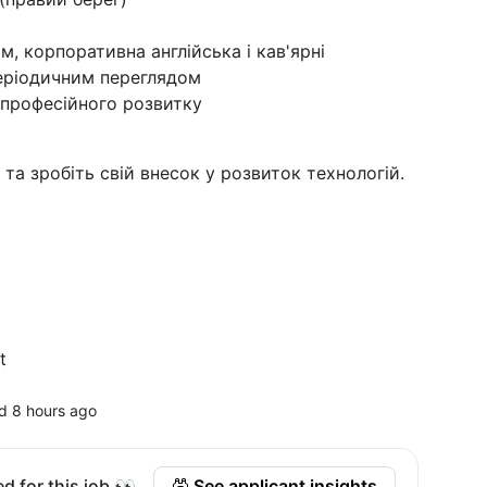
м, корпоративна англійська і кав'ярні
періодичним переглядом
 професійного розвитку
 та зробіть свій внесок у розвиток технологій.
t
d 8 hours ago
d for this job 👀
See applicant insights