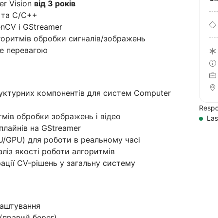
er Vision
від 3 років
 та C/C++
nCV і GStreamer
лгоритмів обробки сигналів/зображень
де перевагою
уктурних компонентів для систем Computer
Respo
итмів обробки зображень і відео
Las
плайнів на GStreamer
U/GPU) для роботи в реальному часі
ліз якості роботи алгоритмів
ації CV-рішень у загальну систему
лаштування
(правий берег)