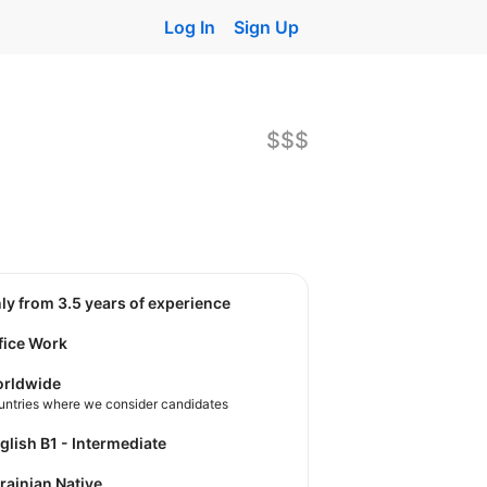
Log In
Sign Up
$$$
nly from 3.5 years of experience
fice Work
rldwide
untries where we consider candidates
nglish B1 - Intermediate
krainian Native