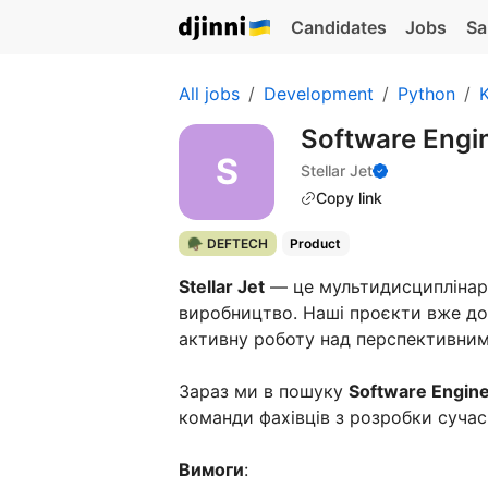
Candidates
Jobs
Sa
All jobs
Development
Python
K
Software Engi
Stellar Jet
Copy link
🪖 DEFTECH
Product
Stellar Jet
— це мультидисциплінар
виробництво. Наші проєкти вже до
активну роботу над перспективни
Зараз ми в пошуку
Software Engine
команди фахівців з розробки сучас
Вимоги
: