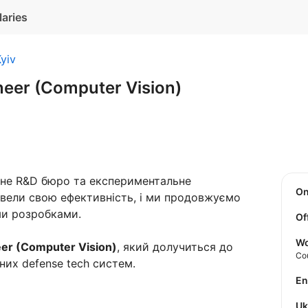
laries
yiv
neer (Computer Vision)
не R&D бюро та експериментальне
O
вели свою ефективність, і ми продовжуємо
ми розробками.
Of
Wo
er (Computer Vision)
, який долучиться до
Co
них defense tech систем.
E
U