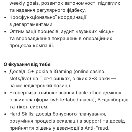
weekly goals, розвиток автономності підлеглих
та надання регулярного фідбеку.
Кросфункціональної координації
з департаментами.
Оптимізації процесів: аудит «вузьких місць»
та впровадження покращень в операційних
процесах компанії.
Очікування від тебе
Досвід: 5+ років в iGaming (online casino:
slots/live) на Tier-1 ринках, з яких 2–3 роки —
на менеджерській позиції.
Експертиза: глибоке знання back-office адмінок
різних платформ (white-label/власні), BI-дашбордів
та тікет-систем.
Hard Skills: досвід бонусного планування,
розуміння процесів ескалації в support та досвід
прийняття рішень у взаємодії з Anti-Fraud.