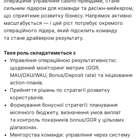
операційне управління casino-брендами, стане
сильним лідером для команди та деcіжн-мейкером,
що сприятиме розвитку бізнесу. Напрямок активно
масштабується — і цей ріст потребує окремого
операційного лідера, який підсилить команду
та стане драйвером результату.
Твоя роль складатиметься з
Управління операційною результативністю:
щоденний моніторинг метрик (GGR,
MAU/DAU/WAU, Bonus/Deposit rate) та ініціювання
action-планів.
Прийняття рішень по стратегії розвитку
користувачів.
Формування бонусної стратегії: планування
місячного бюджету, визначення умов виплат
та контроль показників bonus/GGR у цільових
діапазонах.
Менторства команди: управління через систему