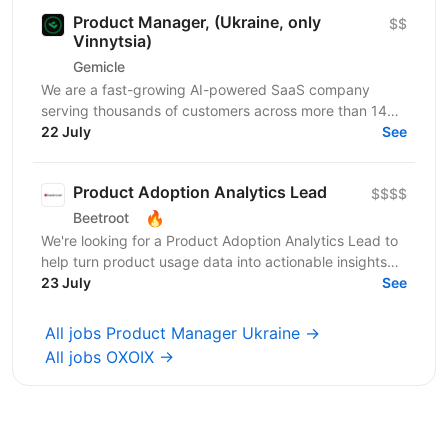
Product Manager, (Ukraine, only
$$
Vinnytsia)
Gemicle
We are a fast-growing AI-powered SaaS company
serving thousands of customers across more than 140
countries and helping millions of users improve...
22 July
See
Product Adoption Analytics Lead
$$$$
🔥
Beetroot
We're looking for a Product Adoption Analytics Lead to
help turn product usage data into actionable insights
that drive user adoption and measurable...
23 July
See
All jobs Product Manager Ukraine →
All jobs OXOIX →