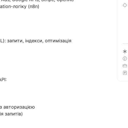
tion-логіку (n8n)
: запити, індекси, оптимізація
PI:
з авторизацією
я запитів)