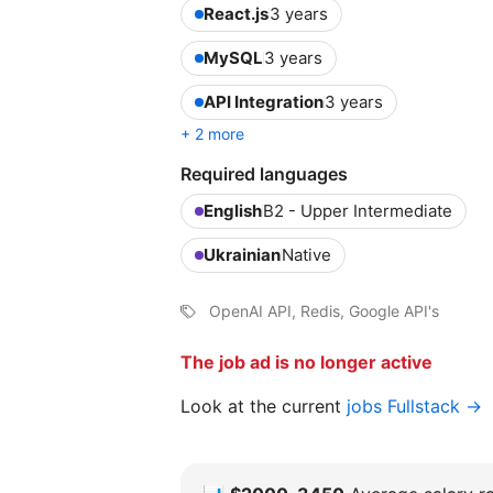
React.js
3 years
MySQL
3 years
API Integration
3 years
+ 2 more
Required languages
English
B2 - Upper Intermediate
Ukrainian
Native
OpenAI API, Redis, Google API's
The job ad is no longer active
Look at the current
jobs Fullstack →