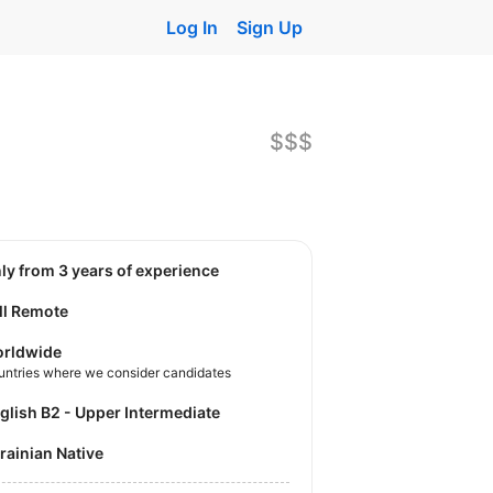
Log In
Sign Up
$$$
nly from 3 years of experience
ll Remote
rldwide
untries where we consider candidates
nglish B2 - Upper Intermediate
krainian Native