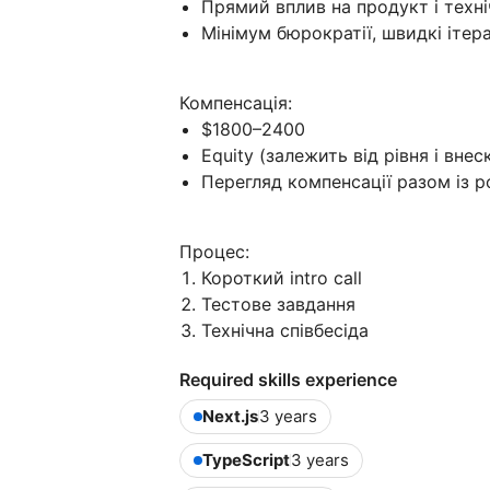
Прямий вплив на продукт і техні
Мінімум бюрократії, швидкі ітера
Компенсація:
$1800–2400
Equity (залежить від рівня і внес
Перегляд компенсації разом із 
Процес:
Короткий intro call
Тестове завдання
Технічна співбесіда
Required skills experience
Next.js
3 years
TypeScript
3 years