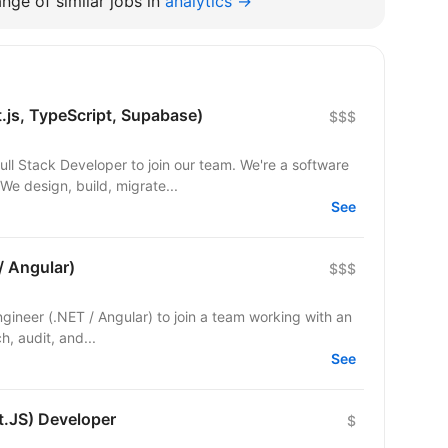
nge of similar jobs in
analytics →
t.js, TypeScript, Supabase)
$$$
 Developer to join our team. We're a software
e design, build, migrate...
See
/ Angular)
$$$
Engineer (.NET / Angular) to join a team working with an
ch, audit, and...
See
t.JS) Developer
$