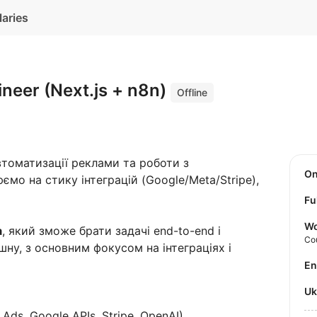
laries
ineer (Next.js + n8n)
Offline
томатизації реклами та роботи з
O
о на стику інтеграцій (Google/Meta/Stripe),
Fu
Wo
а
, який зможе брати задачі end-to-end і
Co
шну, з основним фокусом на інтеграціях і
E
U
Ads, Google APIs, Stripe, OpenAI)