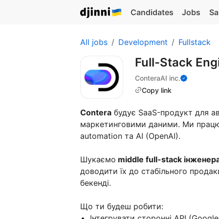
Candidates
Jobs
Sa
All jobs
Development
Fullstack
Full-Stack Eng
ConteraAI inc.
Copy link
Contera
будує SaaS-продукт для ав
маркетинговими даними. Ми працюєм
automation та AI (OpenAI).
Шукаємо
middle full-stack інженер
доводити їх до стабільного продак
бекенді.
Що ти будеш робити:
Інтегрувати сторонні API (Google 