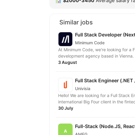
📊
$2000-3450
Average salary ra
Similar jobs
Full Stack Developer (Nex
Minimum Code
At Minimum Code, we're looking for a Full Stack
development agency based in Vienna. W
3 August
Full Stack Engineer (.NET 
Univisia
Hello! We are looking for a Full Stack 
international Big Four client in the finte
30 July
Full-Stack (Node.JS, Reac
AMFG