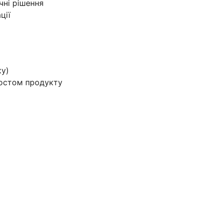
чні рішення
ції
ку)
ростом продукту