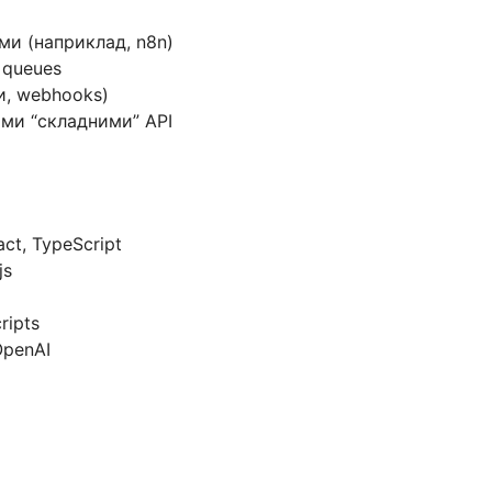
ми (наприклад, n8n)
 queues
ки, webhooks)
ими “складними” API
act, TypeScript
js
ripts
 OpenAI