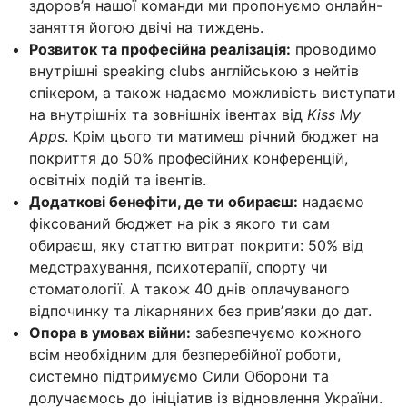
здоров’я нашої команди ми пропонуємо онлайн-
заняття йогою двічі на тиждень.
Розвиток та професійна реалізація:
проводимо
внутрішні speaking clubs англійською з нейтів
спікером, а також надаємо можливість виступати
на внутрішніх та зовнішніх івентах від
Kiss My
Apps
. Крім цього ти матимеш річний бюджет на
покриття до 50% професійних конференцій,
освітніх подій та івентів.
Додаткові бенефіти, де ти обираєш:
надаємо
фіксований бюджет на рік з якого ти сам
обираєш, яку статтю витрат покрити: 50% від
медстрахування, психотерапії, спорту чи
стоматології. А також 40 днів оплачуваного
відпочинку та лікарняних без привʼязки до дат.
Опора в умовах війни:
забезпечуємо кожного
всім необхідним для безперебійної роботи,
системно підтримуємо Сили Оборони та
долучаємось до ініціатив із відновлення України.