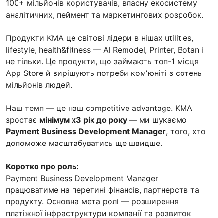
100+ мільйонів користувачів, власну екосистему
аналітичних, пеймент та маркетингових розробок.
Продукти KMA це світові лідери в нішах utilities,
lifestyle, health&fitness — AI Remodel, Printer, Botan і
не тільки. Це продукти, що займають топ-1 місця
App Store й вирішують потреби комʼюніті з сотень
мільйонів людей.
Наш темп — це наш competitive advantage. KMA
зростає
мінімум х3 рік до року
— ми шукаємо
Payment Business Development Manager
, того, хто
допоможе масштабуватись ще швидше.
Коротко про роль:
Payment Business Development Manager
працюватиме на перетині фінансів, партнерств та
продукту. Основна мета ролі — розширення
платіжної інфраструктури компанії та розвиток