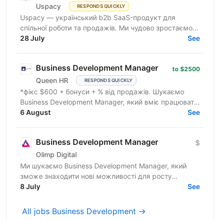
Uspacy
RESPONDS QUICKLY
Uspacy — український b2b SaaS-продукт для
спільної роботи та продажів. Ми чудово зростаємо в
Україні, але прагнемо такої ж динаміки на
28 July
See
міжнародних ринках....
Business Development Manager
to $2500
Queen HR
RESPONDS QUICKLY
*фікс $600 + бонуси + % від продажів. Шукаємо
Business Development Manager, який вміє працювати
з клієнтами на рівні бізнес-завдань. Ми
6 August
See
допомагаємо...
Business Development Manager
$
Olimp Digital
Ми шукаємо Business Development Manager, який
зможе знаходити нові можливості для росту
компанії, залучати партнерів і клієнтів, вести повний
8 July
See
цикл продажів...
All jobs Business Development →