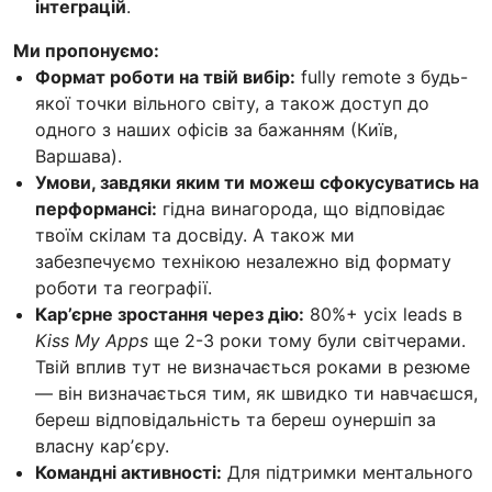
інтеграцій
.
Ми пропонуємо:
Формат роботи на твій вибір:
fully remote з будь-
якої точки вільного світу, а також доступ до
одного з наших офісів за бажанням (Київ,
Варшава).
Умови, завдяки яким ти можеш сфокусуватись на
перформансі:
гідна винагорода, що відповідає
твоїм скілам та досвіду. А також ми
забезпечуємо технікою незалежно від формату
роботи та географії.
Кар’єрне зростання через дію:
80%+ усіх leads в
Kiss My Apps
ще 2-3 роки тому були світчерами.
Твій вплив тут не визначається роками в резюме
— він визначається тим, як швидко ти навчаєшся,
береш відповідальність та береш оунершіп за
власну карʼєру.
Командні активності:
Для підтримки ментального