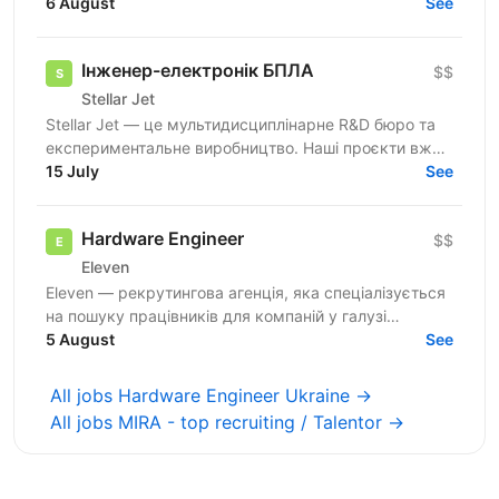
схемотехніка до команди в київський офіс.
6 August
See
Бронювання від мобілізації — з першого...
Інженер-електронік БПЛА
$$
Stellar Jet
Stellar Jet — це мультидисциплінарне R&D бюро та
експериментальне виробництво. Наші проєкти вже
довели свою ефективність, і ми продовжуємо
15 July
See
активну роботу...
Hardware Engineer
$$
Eleven
Eleven — рекрутингова агенція, яка спеціалізується
на пошуку працівників для компаній у галузі
військових технологій. Наша мета — підтримувати
5 August
See
розвиток...
All jobs Hardware Engineer Ukraine →
All jobs MIRA - top recruiting / Talentor →