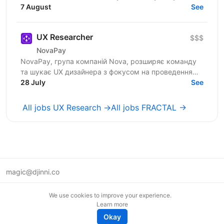
Netpeak можна більше. Агенція надає повний
7 August
See
спектр...
UX Researcher
$$$
NovaPay
NovaPay, група компаній Nova, розширяє команду
та шукає UX дизайнера з фокусом на проведення
UX досліджень. Ми чекаємо від тебе залучення в
28 July
See
існуючий цикл...
All jobs UX Research →
All jobs FRACTAL →
magic@djinni.co
Terms of Use
We use cookies to improve your experience.
Suggest an idea
Learn more
Remote tech jobs in Europe
Okay