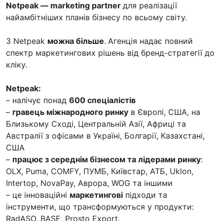
Netpeak — marketing partner
для реалізації
найамбітніших планів бізнесу по всьому світу.
З Netpeak
можна більше
.
Агенція надає повний
спектр маркетингових рішень від бренд-стратегії до
кліку.
Netpeak:
– налічує понад
600 спеціалістів
–
гравець міжнародного ринку
в Європі, США, на
Близькому Сході, Центральній Азії, Африці та
Австралії з офісами в Україні, Болгарії, Казахстані,
США
–
працює з середнім бізнесом та лідерами ринку
:
OLX, Puma, COMFY, ПУМБ, Київстар, АТБ, Uklon,
Intertop, NovaPay, Аврора, WOG та іншими
– це інноваційні
маркетингові
підходи та
інструменти, що трансформуються у продукти:
RadASO, BASE, Prosto Export.