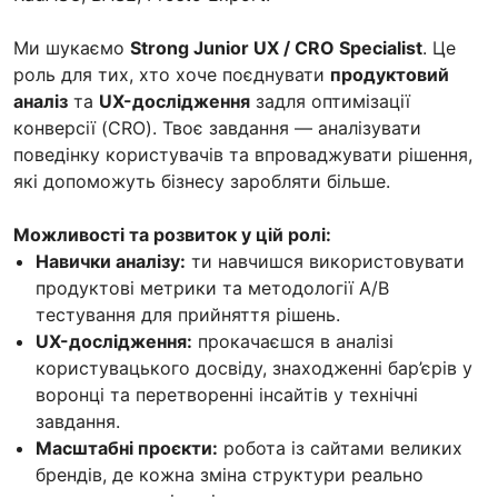
Ми шукаємо
Strong Junior UX / CRO Specialist
. Це
роль для тих, хто хоче поєднувати
продуктовий
аналіз
та
UX-дослідження
задля оптимізації
конверсії (CRO). Твоє завдання — аналізувати
поведінку користувачів та впроваджувати рішення,
які допоможуть бізнесу заробляти більше.
Можливості та розвиток у цій ролі:
Навички аналізу:
ти навчишся використовувати
продуктові метрики та методології A/B
тестування для прийняття рішень.
UX-дослідження:
прокачаєшся в аналізі
користувацького досвіду, знаходженні бар’єрів у
воронці та перетворенні інсайтів у технічні
завдання.
Масштабні проєкти:
робота із сайтами великих
брендів, де кожна зміна структури реально