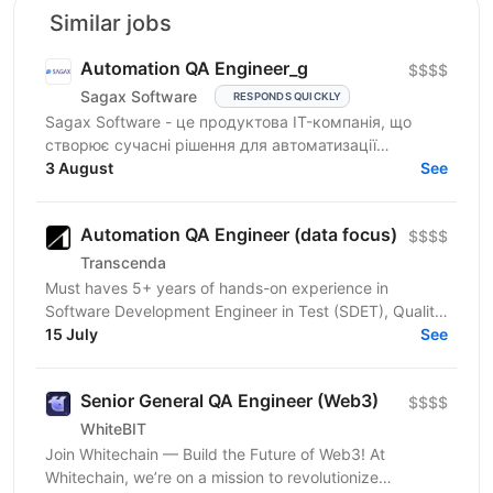
Similar jobs
Automation QA Engineer_g
$$$$
Sagax Software
RESPONDS QUICKLY
Sagax Software - це продуктова IT-компанія, що
створює сучасні рішення для автоматизації
страхового бізнесу. Ми розробляємо комплексну
3 August
See
платформу для...
Automation QA Engineer (data focus)
$$$$
Transcenda
Must haves 5+ years of hands-on experience in
Software Development Engineer in Test (SDET), Quality
Assurance, or Test Automation. Strong experience in...
15 July
See
Senior General QA Engineer (Web3)
$$$$
WhiteBIT
Join Whitechain — Build the Future of Web3! At
Whitechain, we’re on a mission to revolutionize